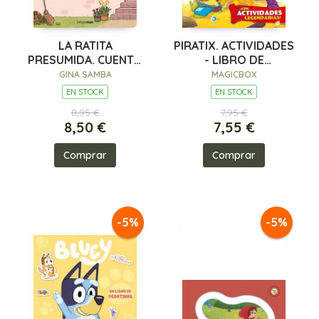
LA RATITA
PIRATIX. ACTIVIDADES
PRESUMIDA. CUENTO
- LIBRO DE
CON MECANISMOS
PEGATINAS
GINA SAMBA
MAGICBOX
EN STOCK
EN STOCK
8,95 €
7,95 €
8,50 €
7,55 €
Comprar
Comprar
-5%
-5%