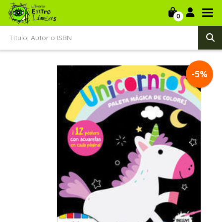
0
-5%