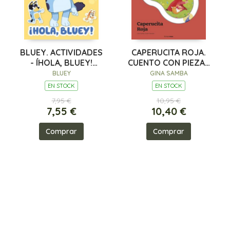
BLUEY. ACTIVIDADES
CAPERUCITA ROJA.
- ÍHOLA, BLUEY!
CUENTO CON PIEZAS
LIBRO DE PEGATI
DESLIZABLES
BLUEY
GINA SAMBA
EN STOCK
EN STOCK
7,95 €
10,95 €
7,55 €
10,40 €
Comprar
Comprar