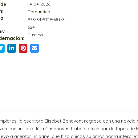
 de
14-04-2026
n:
Romántica
ia
978-84-9129-689-8
624
s:
Rústica
dernación:
lares, la escritora Elísabet Benavent regresa con una novela 
an con un libro Júlia Casanovas trabaja en un bar de tapas de 
llevó a aceptar un papel que hizo añicos su amor por la interpre