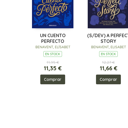
UN CUENTO
(S/DEV) A PERFEC
PERFECTO
STORY
BENAVENT, ELÍSABET
BENAVENT, ELISABET
EN STOCK
EN STOCK
11,95 €
12,27 €
11,35 €
11,66 €
Comprar
Comprar