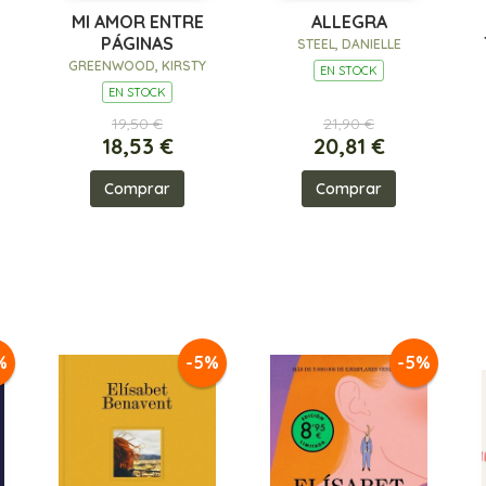
MI AMOR ENTRE
ALLEGRA
PÁGINAS
STEEL, DANIELLE
A
GREENWOOD, KIRSTY
EN STOCK
EN STOCK
19,50 €
21,90 €
18,53 €
20,81 €
Comprar
Comprar
%
-5%
-5%