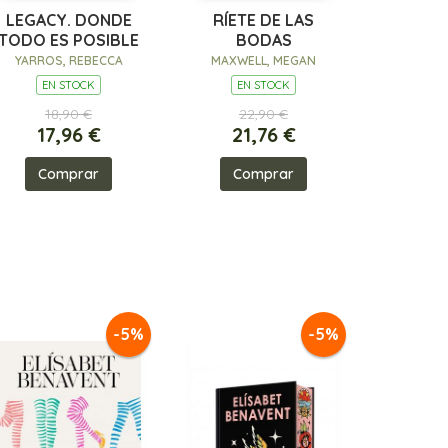
LEGACY. DONDE
RÍETE DE LAS
TODO ES POSIBLE
BODAS
YARROS, REBECCA
MAXWELL, MEGAN
EN STOCK
EN STOCK
18,90 €
22,90 €
17,96 €
21,76 €
Comprar
Comprar
-5%
-5%