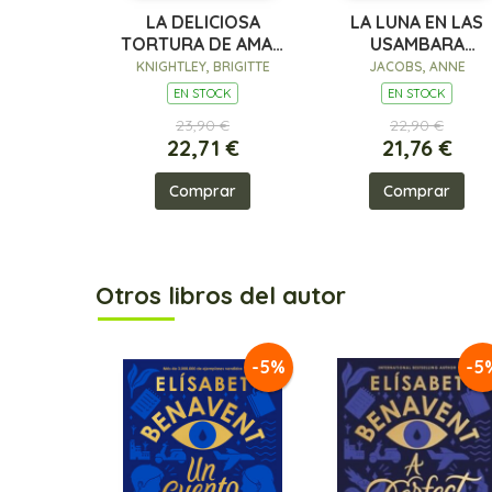
LA DELICIOSA
LA LUNA EN LAS
TORTURA DE AMAR
USAMBARA
A TU PEOR ENEMIGO
(SUEÑOS DE ÁFRIC
KNIGHTLEY, BRIGITTE
JACOBS, ANNE
(QUERIDOS
2)
EN STOCK
EN STOCK
ENEMIGOS 2)
23,90 €
22,90 €
22,71 €
21,76 €
Comprar
Comprar
Otros libros del autor
-5%
-5