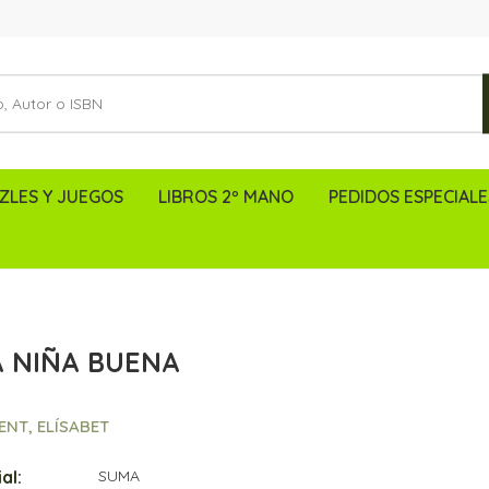
ZLES Y JUEGOS
LIBROS 2º MANO
PEDIDOS ESPECIALE
 NIÑA BUENA
ENT, ELÍSABET
al:
SUMA