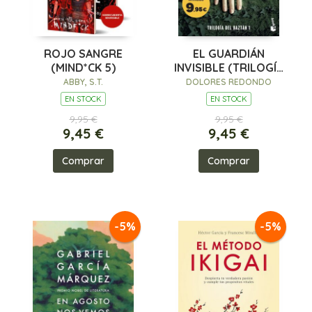
ROJO SANGRE
EL GUARDIÁN
(MIND*CK 5)
INVISIBLE (TRILOGÍA
DEL BAZTÁN, 1)
ABBY, S.T.
DOLORES REDONDO
EN STOCK
EN STOCK
9,95 €
9,95 €
9,45 €
9,45 €
Comprar
Comprar
-5%
-5%