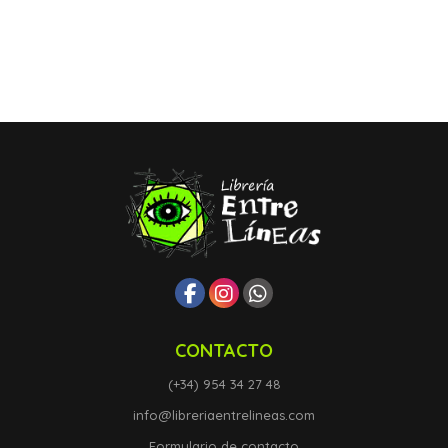
CONTACTO
(+34) 954 34 27 48
info@libreriaentrelineas.com
Formulario de contacto