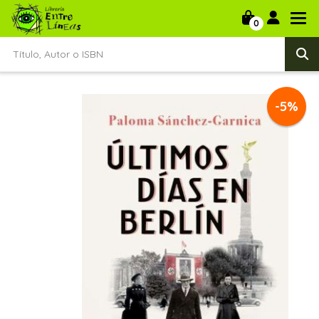
0
-5%