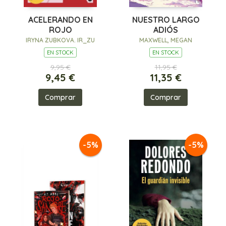
ACELERANDO EN
NUESTRO LARGO
ROJO
ADIÓS
IRYNA ZUBKOVA. IR_ZU
MAXWELL, MEGAN
EN STOCK
EN STOCK
9,95 €
11,95 €
9,45 €
11,35 €
Comprar
Comprar
-5%
-5%