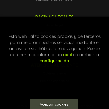
PÁGINAS LEGALES
Aviso legal
Condiciones de venta
Esta web utiliza cookies propias y de terceros
Protección de datos
para mejorar nuestros servicios mediante el
análisis de sus hábitos de navegación. Puede
Política de Cookies
obtener más información
aquí
o cambiar la
configuración
.
ATENCIÓN AL CLIENTE
Quiénes somos
Pedidos especiales
Aceptar cookies
2026 ©
Librería Entre Líneas
. Todos los Derechos