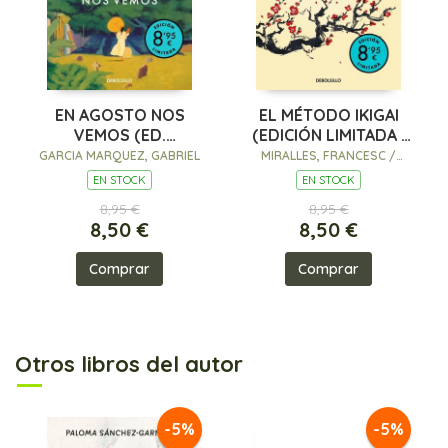
EN AGOSTO NOS
EL MÉTODO IKIGAI
VEMOS (ED.
(EDICIÓN LIMITADA ·
LIMITADA)
VERANO)
GARCIA MARQUEZ, GABRIEL
MIRALLES, FRANCESC /
GARCÍA (KIRAI), HÉCTOR
EN STOCK
EN STOCK
8,95 €
8,95 €
8,50 €
8,50 €
Comprar
Comprar
Otros libros del autor
-5%
-5%