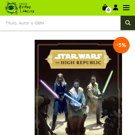
0
-5%