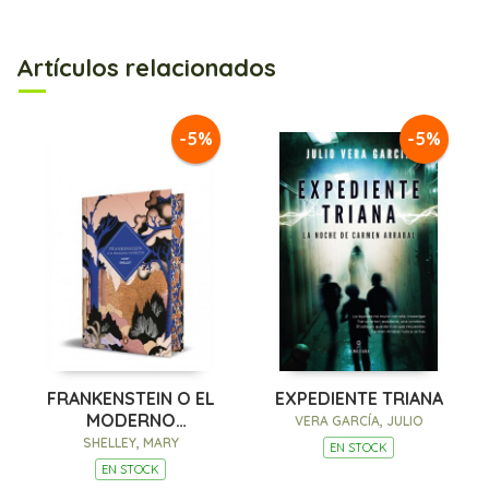
Artículos relacionados
-5%
-5%
FRANKENSTEIN O EL
EXPEDIENTE TRIANA
MODERNO
VERA GARCÍA, JULIO
PROMETEO (EDICIÓN
SHELLEY, MARY
EN STOCK
CANTOS
EN STOCK