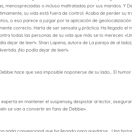
, menospreciadas o incluso maltratadas por sus maridos. Y Deb
 Últimamente, su vida está fuera de control. Acaba de perder su 
tos, o eso parece a juzgar por la aplicación de geolocalización 
mente correcto. Harta de ser sensata y práctica. Ha llegado el
 contra todas las personas de su vida que más se lo merecen. «
día dejar de leer!». Shari Lapena, autora de La pareja de al lado
ertida. ¡No podía dejar de leer!».
ebbie hace que sea imposible noponerse de su lado... El humor n
a experta en mantener el suspensey despistar al lector, asegur
ién se van a convertir en fans de Debbie».
na nada convencional que ha llegado para quedarse... Una histo