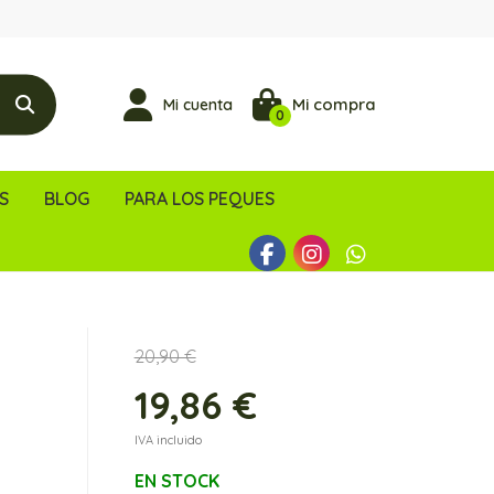
Mi compra
Mi cuenta
0
S
BLOG
PARA LOS PEQUES
20,90 €
19,86 €
IVA incluido
EN STOCK