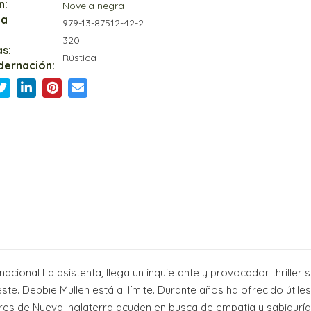
n:
Novela negra
ia
979-13-87512-42-2
320
s:
Rústica
dernación:
acional La asistenta, llega un inquietante y provocador thriller
cueste. Debbie Mullen está al límite. Durante años ha ofrecido úti
res de Nueva Inglaterra acuden en busca de empatía y sabiduría 