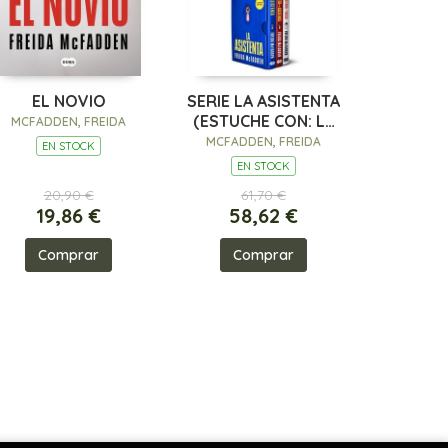
EL NOVIO
SERIE LA ASISTENTA
(ESTUCHE CON: LA
MCFADDEN, FREIDA
ASISTENTA EL
MCFADDEN, FREIDA
EN STOCK
SECRETO DE LA
EN STOCK
ASISTENTA LA
20,90 €
61,70 €
19,86 €
58,62 €
Comprar
Comprar