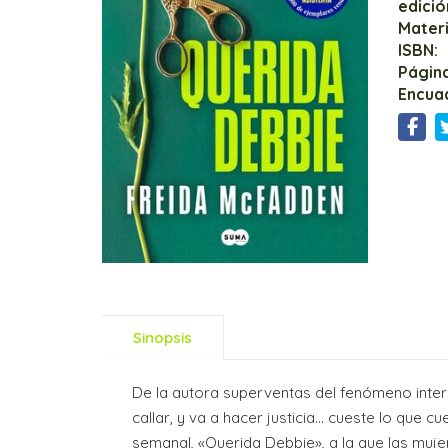
edició
Mater
ISBN:
Página
Encua
Sinopsis
De la autora superventas del fenómeno intern
callar, y va a hacer justicia... cueste lo que 
semanal, «Querida Debbie», a la que las muje