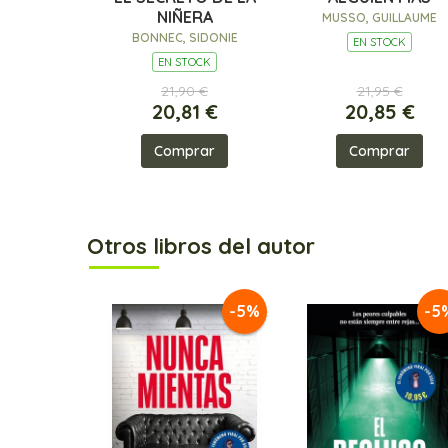
NIÑERA
MUSSO, GUILLAUME
BONNEC, SIDONIE
EN STOCK
EN STOCK
21,90 €
21,95 €
20,81 €
20,85 €
Comprar
Comprar
Otros libros del autor
-5%
-5