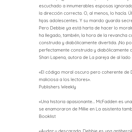
escuchado a innumerables esposas ignoradas
la dirección correcta. O, al menos, lo hacía.
hijas adolescentes. Y su marido guarda secre
Pero Debbie ya está harta de hacer lo moral
ha llegado, también, la hora de la revancha
construida y diabólicamente divertida. ¡No po
perfectamente construida y diabólicamente div
Shari Lapena, autora de La pareja de al lado
«El código moral oscuro pero coherente de D
maliciosa a los lectores».
Publishers Weekly
«Una historia apasionante... McFadden es un
se enamoraron de Millie en La asistenta tamb
Booklist
«Audaz y descarada, Debbie es una antiheroí