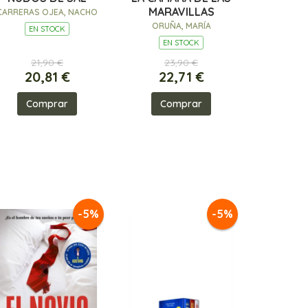
MARAVILLAS
CARRERAS OJEA, NACHO
ORUÑA, MARÍA
EN STOCK
EN STOCK
21,90 €
23,90 €
20,81 €
22,71 €
Comprar
Comprar
-5%
-5%