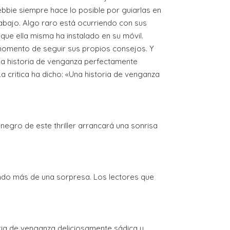
bie siempre hace lo posible por guiarlas en
trabajo. Algo raro está ocurriendo con sus
que ella misma ha instalado en su móvil.
 momento de seguir sus propios consejos. Y
Una historia de venganza perfectamente
La critica ha dicho: «Una historia de venganza
egro de este thriller arrancará una sonrisa
ando más de una sorpresa. Los lectores que
ria de venganza deliciosamente sádica y