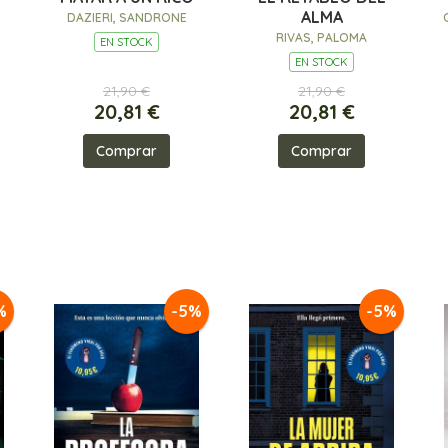
ALMA
DAZIERI, SANDRONE
RIVAS, PALOMA
EN STOCK
EN STOCK
21,90 €
21,90 €
20,81 €
20,81 €
Comprar
Comprar
%
-5%
-5%