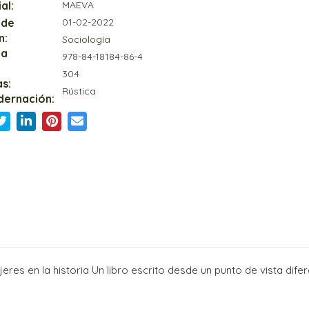
al:
MAEVA
 de
01-02-2022
n:
Sociología
ia
978-84-18184-86-4
304
s:
Rústica
dernación:
es en la historia Un libro escrito desde un punto de vista dife