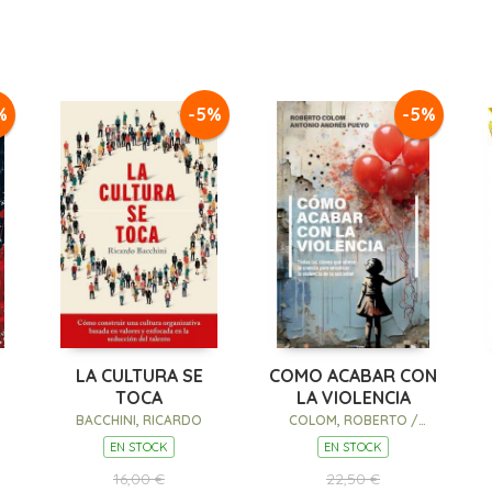
%
-5%
-5%
LA CULTURA SE
COMO ACABAR CON
TOCA
LA VIOLENCIA
BACCHINI, RICARDO
COLOM, ROBERTO /
ANDRÉS PUEYO, ANTONIO
EN STOCK
EN STOCK
16,00 €
22,50 €