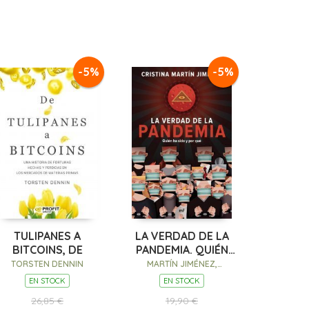
-5%
-5%
TULIPANES A
LA VERDAD DE LA
BITCOINS, DE
PANDEMIA. QUIÉN
HA SIDO Y POR QUÉ
TORSTEN DENNIN
MARTÍN JIMÉNEZ,
CRISTINA
EN STOCK
EN STOCK
26,85 €
19,90 €