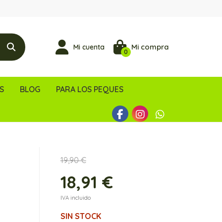
Mi compra
Mi cuenta
0
S
BLOG
PARA LOS PEQUES
19,90 €
18,91 €
IVA incluido
SIN STOCK