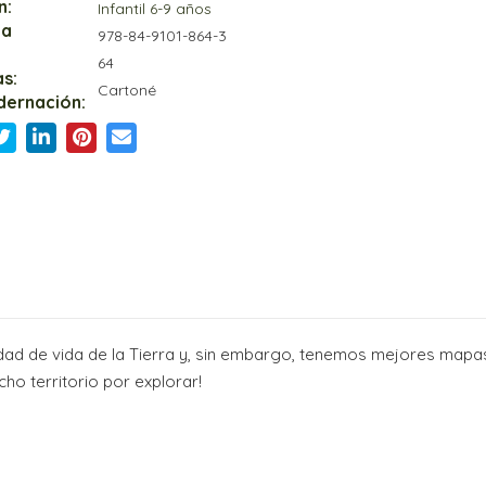
n:
Infantil 6-9 años
ia
978-84-9101-864-3
64
s:
Cartoné
dernación:
dad de vida de la Tierra y, sin embargo, tenemos mejores mapa
ho territorio por explorar!