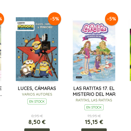
%
-5%
-5%
E
LUCES, CÁMARAS
LAS RATITAS 17. EL
MISTERIO DEL MAR
VARIOS AUTORES
RATITAS, LAS RATITAS
EN STOCK
EN STOCK
8,95 €
15,95 €
8,50 €
15,15 €