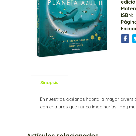
edició
Mater
ISBN:
Página
Encua
Sinopsis
En nuestros océanos habita la mayor diversi
con criaturas que nunca imaginarías. ¡Hay muc
Artículos relacionados