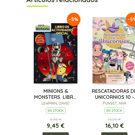
-5%
-5
MINIONS &
RESCATADORAS D
MONSTERS. LIBRO
UNICORNIOS 10 -
DE ACTIVIDADES
VIAJE AL PAÍS DE
LEWMAN, DAVID
PUNSET, ANA
OFICIAL
LOS GIGANTES
EN STOCK
EN STOCK
9,95 €
16,95 €
9,45 €
16,10 €