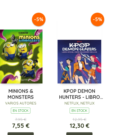
-5%
-5%
MINIONS &
KPOP DEMON
MONSTERS
HUNTERS - LIBRO
OFICIAL PARA
VARIOS AUTORES
NETFLIX, NETFLIX
COLOREAR DELUXE
EN STOCK
EN STOCK
7,95 €
12,95 €
7,55 €
12,30 €