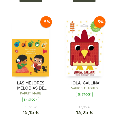
-5%
-5%
LAS MEJORES
¡HOLA, GALLINA!
MELODÍAS DE
VARIOS AUTORES
GUITARRA
PARUIT, MARIE
EN STOCK
EN STOCK
15,95 €
13,95 €
15,15 €
13,25 €