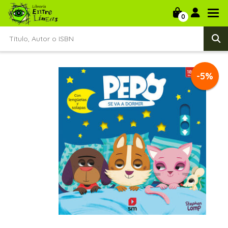
0
-5%