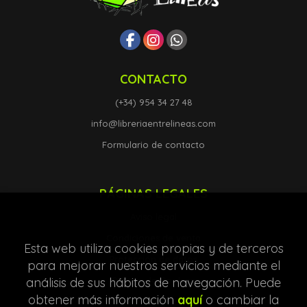
CONTACTO
(+34) 954 34 27 48
info@libreriaentrelineas.com
Formulario de contacto
PÁGINAS LEGALES
Aviso legal
Condiciones de venta
Esta web utiliza cookies propias y de terceros
Protección de datos
para mejorar nuestros servicios mediante el
análisis de sus hábitos de navegación. Puede
Política de Cookies
obtener más información
aquí
o cambiar la