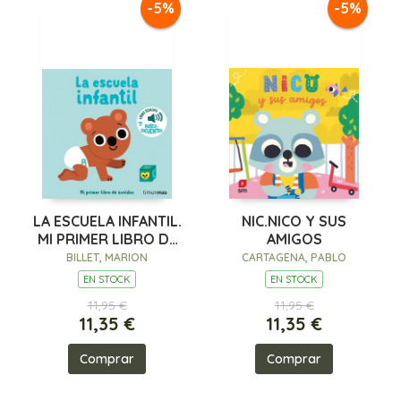
-5%
-5%
LA ESCUELA INFANTIL.
NIC.NICO Y SUS
MI PRIMER LIBRO DE
AMIGOS
SONIDOS
BILLET, MARION
CARTAGENA, PABLO
EN STOCK
EN STOCK
11,95 €
11,95 €
11,35 €
11,35 €
Comprar
Comprar