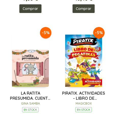
Comprar
Comprar
-5%
-5%
LA RATITA
PIRATIX. ACTIVIDADES
PRESUMIDA. CUENTO
- LIBRO DE
CON MECANISMOS
PEGATINAS
GINA SAMBA
MAGICBOX
EN STOCK
EN STOCK