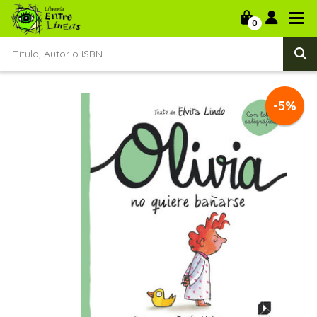
0
-5%