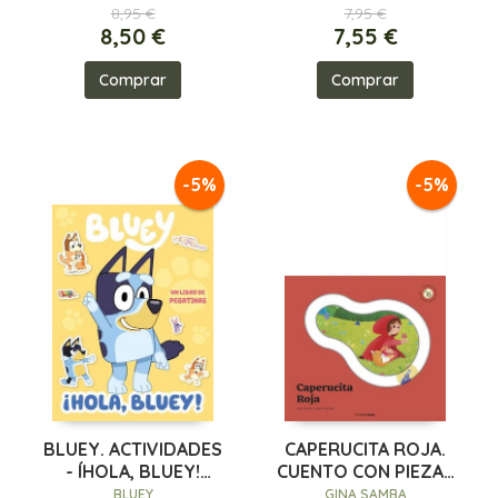
8,95 €
7,95 €
8,50 €
7,55 €
Comprar
Comprar
-5%
-5%
BLUEY. ACTIVIDADES
CAPERUCITA ROJA.
- ÍHOLA, BLUEY!
CUENTO CON PIEZAS
LIBRO DE PEGATI
DESLIZABLES
BLUEY
GINA SAMBA