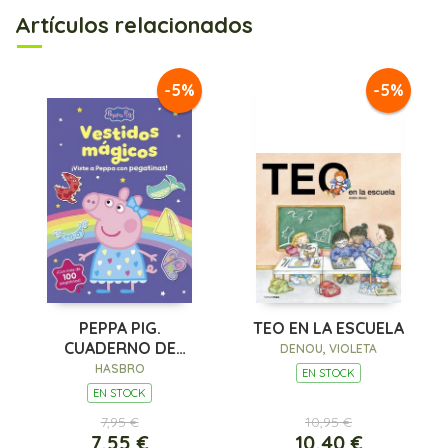
Artículos relacionados
-5%
-5%
PEPPA PIG.
TEO EN LA ESCUELA
CUADERNO DE
DENOU, VIOLETA
ACTIVIDADES - LOS
HASBRO
EN STOCK
VESTIDOS
EN STOCK
7,95 €
10,95 €
7,55 €
10,40 €