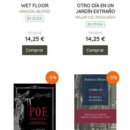
WET FLOOR
OTRO DÍA EN UN
JARDÍN EXTRAÑO
ARAGÓN, BEATRIZ
MILLER CID, ROSALINDA
EN STOCK
EN STOCK
15,00 €
15,00 €
14,25 €
14,25 €
Comprar
Comprar
-5%
-5%