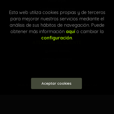
Aviso legal
Condiciones de venta
Esta web utiliza cookies propias y de terceros
Protección de datos
para mejorar nuestros servicios mediante el
Política de Cookies
análisis de sus hábitos de navegación. Puede
obtener más información
aquí
o cambiar la
configuración
.
ATENCIÓN AL CLIENTE
Quiénes somos
Pedidos especiales
Aceptar cookies
2026 ©
Librería Entre Líneas
. Todos los Derechos
Reservados |
Grupo Trevenque