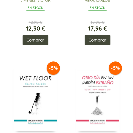
JIMENEZ, VICTOR
VERA, CARLOS
EN STOCK
EN STOCK
12,95 €
18,90 €
12,30 €
17,96 €
Comprar
Comprar
-5%
-5%