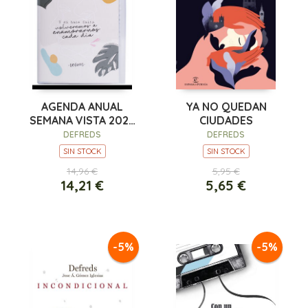
AGENDA ANUAL
YA NO QUEDAN
SEMANA VISTA 2022
CIUDADES
DEFREDS
DEFREDS
DEFREDS
SIN STOCK
SIN STOCK
14,96 €
5,95 €
14,21 €
5,65 €
-5%
-5%