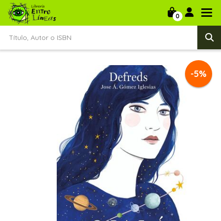
0
-5%