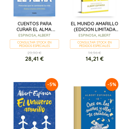
CUENTOS PARA
EL MUNDO AMARILLO
CURAR EL ALMA.
(EDICION LIMITADA
HISTORIAS QUE TE
FIRMADA)
ESPINOSA, ALBERT
ESPINOSA, ALBERT
CAMBIARÁN LA VIDA
CONSULTAR STOCK EN
CONSULTAR STOCK EN
PEDIDOS ESPECIALES
PEDIDOS ESPECIALES
29,90 €
14,96 €
28,41 €
14,21 €
-5%
-5%