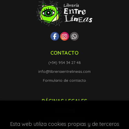
CONTACTO
(+34) 954 34 27 48
info@libreriaentrelineas.com
Formulario de contacto
PÁGINAS LEGALES
Aviso legal
Condiciones de venta
Esta web utiliza cookies propias y de terceros
Protección de datos