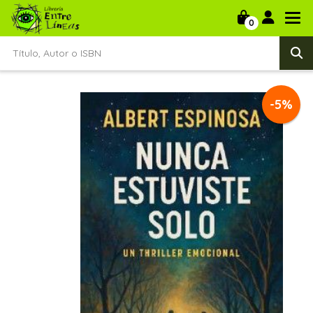
0
-5%