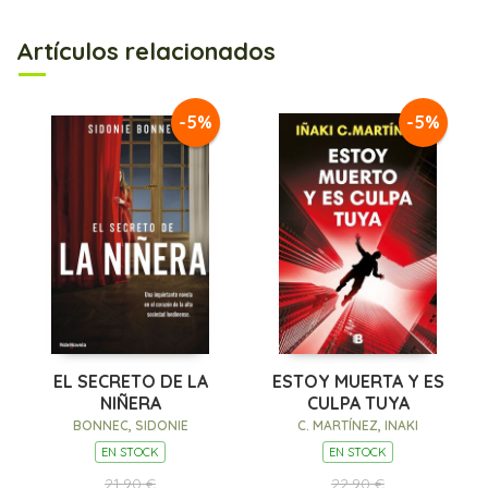
Artículos relacionados
-5%
-5%
EL SECRETO DE LA
ESTOY MUERTA Y ES
NIÑERA
CULPA TUYA
BONNEC, SIDONIE
C. MARTÍNEZ, INAKI
EN STOCK
EN STOCK
21,90 €
22,90 €