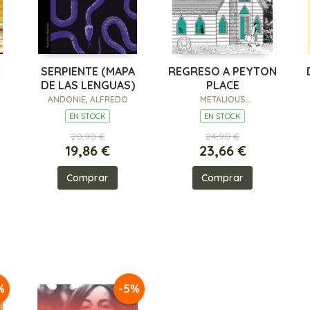
É
SERPIENTE (MAPA
REGRESO A PEYTON
DE LAS LENGUAS)
PLACE
ANDONIE, ALFREDO
METALIOUS
DEREPENTIGNY, GRACE
EN STOCK
EN STOCK
20,90 €
24,90 €
19,86 €
23,66 €
Comprar
Comprar
%
-5%