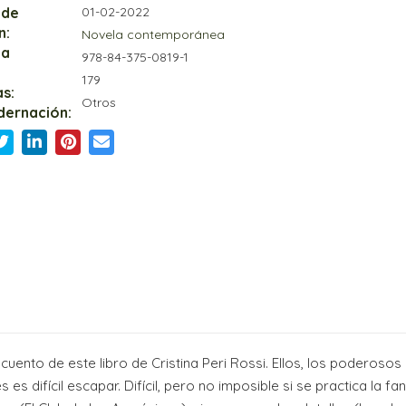
 de
01-02-2022
n:
Novela contemporánea
ia
978-84-375-0819-1
179
s:
Otros
dernación:
 cuento de este libro de Cristina Peri Rossi. Ellos, los poderoso
es difícil escapar. Difícil, pero no imposible si se practica la fa