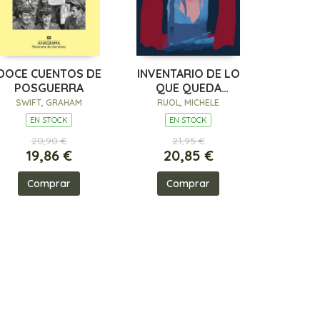
DOCE CUENTOS DE
INVENTARIO DE LO
POSGUERRA
QUE QUEDA
CUANDO EL
SWIFT, GRAHAM
RUOL, MICHELE
BOSQUE ARDE
EN STOCK
EN STOCK
20,90 €
21,95 €
19,86 €
20,85 €
Comprar
Comprar