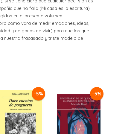
), si se tiene claro que cualquier deci-sión es
añía que no falla (Mi casa es la escritura),
ecogidos en el presente volumen
mbro como vara de medir emociones, ideas,
osidad y de ganas de vivir) para que los que
 a nuestro fracasado y triste modelo de
-5%
-5%