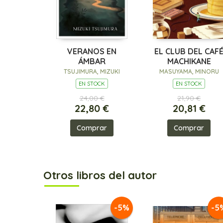
VERANOS EN
EL CLUB DEL CAF
ÁMBAR
MACHIKANE
TSUJIMURA, MIZUKI
MASUYAMA, MINORU
EN STOCK
EN STOCK
24,00 €
21,90 €
22,80 €
20,81 €
Comprar
Comprar
Otros libros del autor
-5%
-5