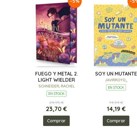
-5%
-5
FUEGO Y METAL 2.
SOY UN MUTANTE
LIGHT WIELDER
JAVIRROYO,,
SCHNEIDER, RACHEL
EN STOCK
EN STOCK
24,95 €
14,94 €
23,70 €
14,19 €
Comprar
Comprar