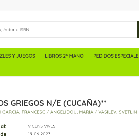
ZLES Y JUEGOS
LIBROS 2º MANO
PEDIDOS ESPECIALE
OS GRIEGOS N/E (CUCAÑA)**
 GARCIA, FRANCESC
/
ANGELIDOU, MARIA
/
VASILEV, SVETLIN
al:
VICENS VIVES
 de
19-06-2023