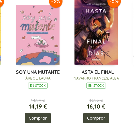
%
-5%
-5%
SOY UNA MUTANTE
HASTA EL FINAL
ÁRBOL, LAURA
NAVARRO FRANCÉS, ALBA
EN STOCK
EN STOCK
14,94 €
16,95 €
14,19 €
16,10 €
Comprar
Comprar