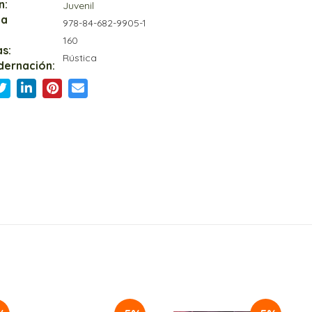
n:
Juvenil
ia
978-84-682-9905-1
160
s:
Rústica
dernación: