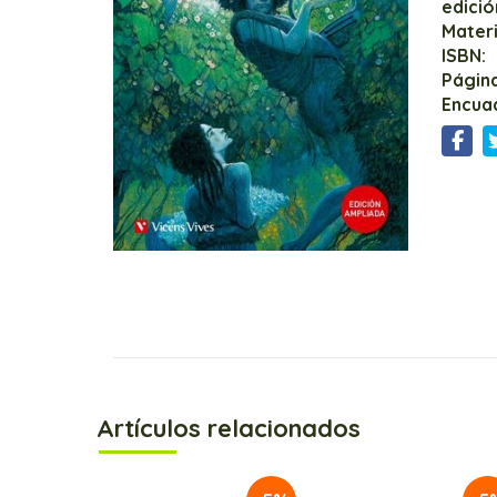
edició
Mater
ISBN:
Página
Encua
Artículos relacionados