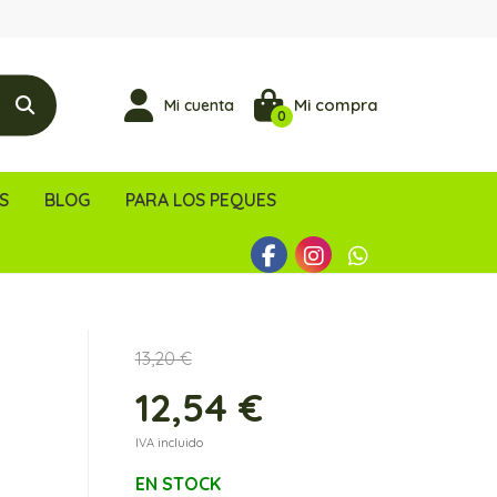
Mi compra
Mi cuenta
0
S
BLOG
PARA LOS PEQUES
13,20 €
12,54 €
IVA incluido
EN STOCK