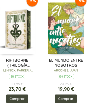
-5%
-5%
RIFTBORNE
EL MUNDO ENTRE
(TRILOGÍA
NOSOTROS
ESPRITHEAN 1)
LENNOX, PARKER /
ARCONES, JUAN
GRENWICH, BREE
EN STOCK
EN STOCK
24,95 €
20,95 €
23,70 €
19,90 €
Comprar
Comprar