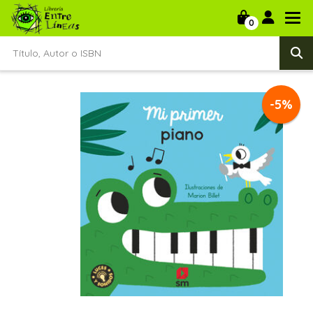
0
-5%