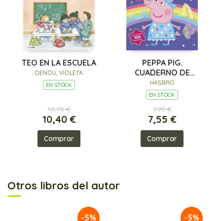
TEO EN LA ESCUELA
PEPPA PIG.
CUADERNO DE
DENOU, VIOLETA
ACTIVIDADES - LOS
HASBRO
EN STOCK
VESTIDOS
EN STOCK
10,95 €
7,95 €
10,40 €
7,55 €
Comprar
Comprar
Otros libros del autor
-5%
-5%