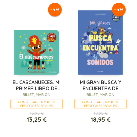
-5%
-5%
EL CASCANUECES. MI
MI GRAN BUSCA Y
PRIMER LIBRO DE
ENCUENTRA DE
SONIDOS
SONIDOS
BILLET, MARION
BILLET, MARION
CONSULTAR STOCK EN
CONSULTAR STOCK EN
PEDIDOS ESPECIALES
PEDIDOS ESPECIALES
13,95 €
19,95 €
13,25 €
18,95 €