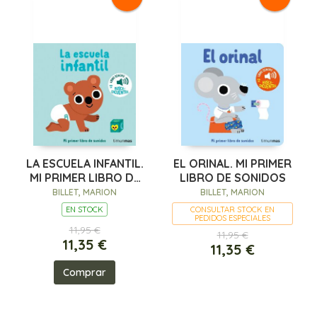
LA ESCUELA INFANTIL.
EL ORINAL. MI PRIMER
MI PRIMER LIBRO DE
LIBRO DE SONIDOS
SONIDOS
BILLET, MARION
BILLET, MARION
EN STOCK
CONSULTAR STOCK EN
PEDIDOS ESPECIALES
11,95 €
11,95 €
11,35 €
11,35 €
Comprar