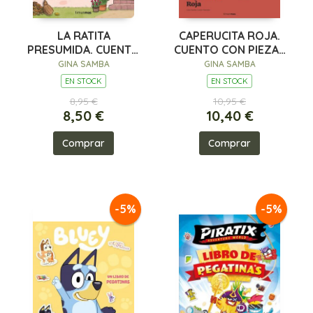
LA RATITA
CAPERUCITA ROJA.
PRESUMIDA. CUENTO
CUENTO CON PIEZAS
CON MECANISMOS
DESLIZABLES
GINA SAMBA
GINA SAMBA
EN STOCK
EN STOCK
8,95 €
10,95 €
8,50 €
10,40 €
Comprar
Comprar
-5%
-5%