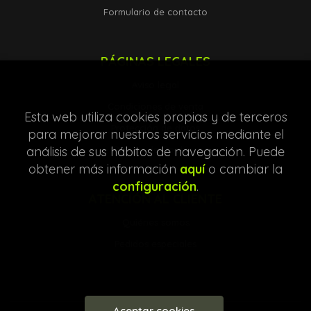
Formulario de contacto
PÁGINAS LEGALES
Aviso legal
Condiciones de venta
Esta web utiliza cookies propias y de terceros
Protección de datos
para mejorar nuestros servicios mediante el
análisis de sus hábitos de navegación. Puede
Política de Cookies
obtener más información
aquí
o cambiar la
configuración
.
ATENCIÓN AL CLIENTE
Quiénes somos
Pedidos especiales
Aceptar cookies