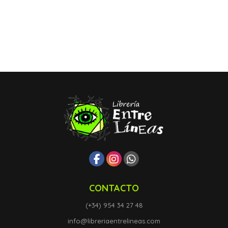
CONTACTO
(+34) 954 34 27 48
info@libreriaentrelineas.com