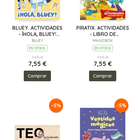
BLUEY. ACTIVIDADES
PIRATIX. ACTIVIDADES
- ÍHOLA, BLUEY!
- LIBRO DE
LIBRO DE PEGATI
PEGATINAS
BLUEY
MAGICBOX
EN STOCK
EN STOCK
7,95 €
7,95 €
7,55 €
7,55 €
Comprar
Comprar
-5%
-5%