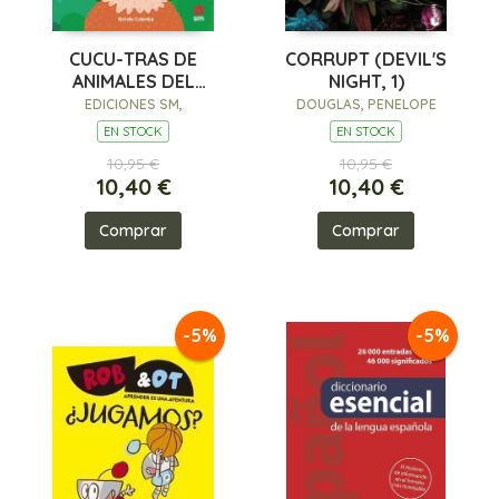
CUCU-TRAS DE
CORRUPT (DEVIL'S
ANIMALES DEL
NIGHT, 1)
BOSQUE
EDICIONES SM,
DOUGLAS, PENELOPE
EN STOCK
EN STOCK
10,95 €
10,95 €
10,40 €
10,40 €
Comprar
Comprar
-5%
-5%