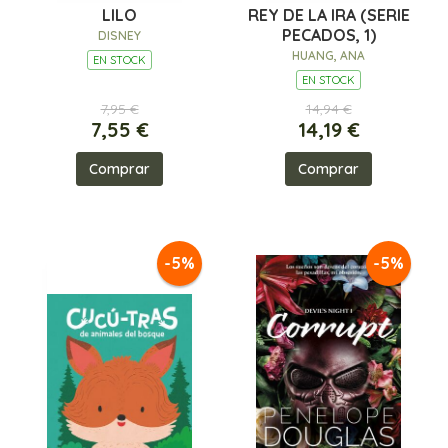
LILO
REY DE LA IRA (SERIE
PECADOS, 1)
DISNEY
HUANG, ANA
EN STOCK
EN STOCK
7,95 €
14,94 €
7,55 €
14,19 €
Comprar
Comprar
-5%
-5%