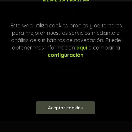
PÁGINAS LEGALES
Aviso legal
Condiciones de venta
Esta web utiliza cookies propias y de terceros
Protección de datos
para mejorar nuestros servicios mediante el
análisis de sus hábitos de navegación. Puede
Política de Cookies
obtener más información
aquí
o cambiar la
configuración
.
ATENCIÓN AL CLIENTE
Quiénes somos
Pedidos especiales
Aceptar cookies
2026 ©
Librería Entre Líneas
. Todos los Derechos
Reservados |
Grupo Trevenque