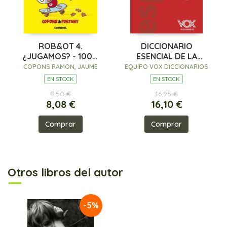
ROB&OT 4.
DICCIONARIO
¿JUGAMOS? - 100%
ESENCIAL DE LA
PEFC
LENGUA ESPAÑOLA
COPONS RAMON, JAUME
EQUIPO VOX DICCIONARIOS
EN STOCK
EN STOCK
8,50 €
16,95 €
8,08 €
16,10 €
Comprar
Comprar
Otros libros del autor
-5%