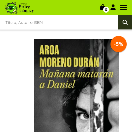
0
-5%