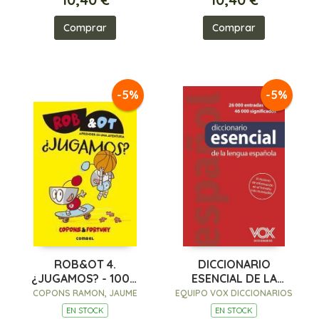
Comprar
Comprar
-5%
-5%
ROB&OT 4.
DICCIONARIO
¿JUGAMOS? - 100%
ESENCIAL DE LA
PEFC
LENGUA ESPAÑOLA
COPONS RAMON, JAUME
EQUIPO VOX DICCIONARIOS
EN STOCK
EN STOCK