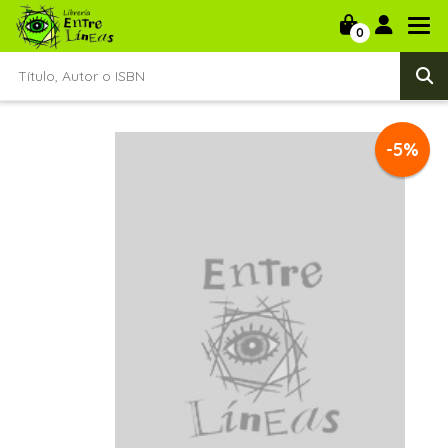
0
-5%