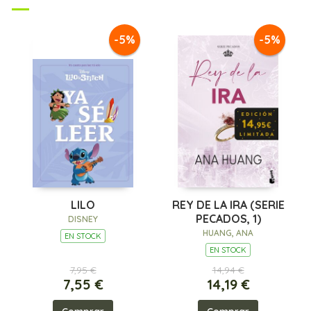
-5%
-5%
LILO
REY DE LA IRA (SERIE
PECADOS, 1)
DISNEY
HUANG, ANA
EN STOCK
EN STOCK
7,95 €
14,94 €
7,55 €
14,19 €