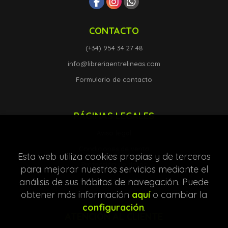
CONTACTO
(+34) 954 34 27 48
info@libreriaentrelineas.com
Formulario de contacto
PÁGINAS LEGALES
Aviso legal
Condiciones de venta
Esta web utiliza cookies propias y de terceros
Protección de datos
para mejorar nuestros servicios mediante el
Política de Cookies
análisis de sus hábitos de navegación. Puede
obtener más información
aquí
o cambiar la
configuración
.
ATENCIÓN AL CLIENTE