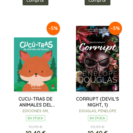
Comprar
Comprar
-5%
-5%
CUCU-TRAS DE
CORRUPT (DEVIL'S
ANIMALES DEL
NIGHT, 1)
BOSQUE
EDICIONES SM,
DOUGLAS, PENELOPE
EN STOCK
EN STOCK
10,95 €
10,95 €
10,40 €
10,40 €