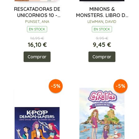
RESCATADORAS DE
MINIONS &
UNICORNIOS 10 -
MONSTERS. LIBRO DE
VIAJE AL PAÍS DE LOS
ACTIVIDADES OFICIAL
PUNSET, ANA
LEWMAN, DAVID
GIGANTES
EN STOCK
EN STOCK
16,95 €
9,95 €
16,10 €
9,45 €
Comprar
Comprar
-5%
-5%