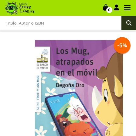
0
-5%