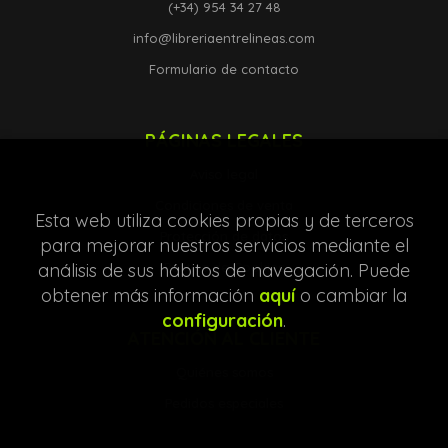
(+34) 954 34 27 48
info@libreriaentrelineas.com
Formulario de contacto
PÁGINAS LEGALES
Aviso legal
Condiciones de venta
Esta web utiliza cookies propias y de terceros
Protección de datos
para mejorar nuestros servicios mediante el
análisis de sus hábitos de navegación. Puede
Política de Cookies
obtener más información
aquí
o cambiar la
configuración
.
ATENCIÓN AL CLIENTE
Quiénes somos
Pedidos especiales