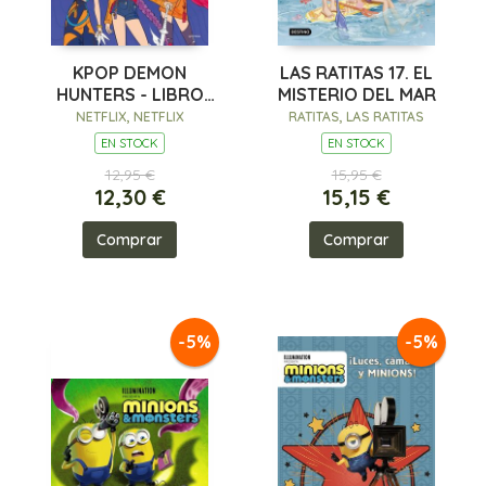
KPOP DEMON
LAS RATITAS 17. EL
HUNTERS - LIBRO
MISTERIO DEL MAR
OFICIAL PARA
NETFLIX, NETFLIX
RATITAS, LAS RATITAS
COLOREAR DELUXE
EN STOCK
EN STOCK
12,95 €
15,95 €
12,30 €
15,15 €
Comprar
Comprar
-5%
-5%