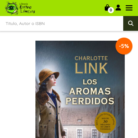
0
-5%