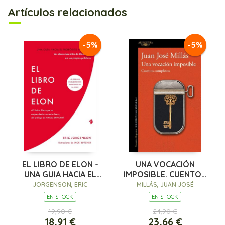
Artículos relacionados
-5%
-5%
EL LIBRO DE ELON -
UNA VOCACIÓN
UNA GUIA HACIA EL
IMPOSIBLE. CUENTOS
PROPOSITO Y E
COMPLETOS
JORGENSON, ERIC
MILLÁS, JUAN JOSÉ
EN STOCK
EN STOCK
19,90 €
24,90 €
18,91 €
23,66 €