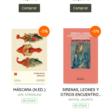
Comprar
Comprar
-5%
-5%
MÁSCARA (N.ED.)
SIRENAS, LEONES Y
OTROS ENCUENTROS
LEM, STANISLAW
INESPERADOS
ANTON, JACINTO
EN STOCK
EN STOCK