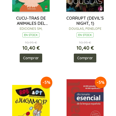
CUCU-TRAS DE
CORRUPT (DEVIL'S
ANIMALES DEL
NIGHT, 1)
BOSQUE
EDICIONES SM,
DOUGLAS, PENELOPE
EN STOCK
EN STOCK
10,95 €
10,95 €
10,40 €
10,40 €
Comprar
Comprar
-5%
-5%