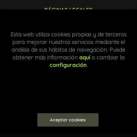
PÁGINAS LEGALES
Aviso legal
Condiciones de venta
Esta web utiliza cookies propias y de terceros
Protección de datos
para mejorar nuestros servicios mediante el
análisis de sus hábitos de navegación. Puede
Política de Cookies
obtener más información
aquí
o cambiar la
configuración
.
ATENCIÓN AL CLIENTE
Quiénes somos
Pedidos especiales
Aceptar cookies
2026 ©
Librería Entre Líneas
. Todos los Derechos
Reservados |
Grupo Trevenque