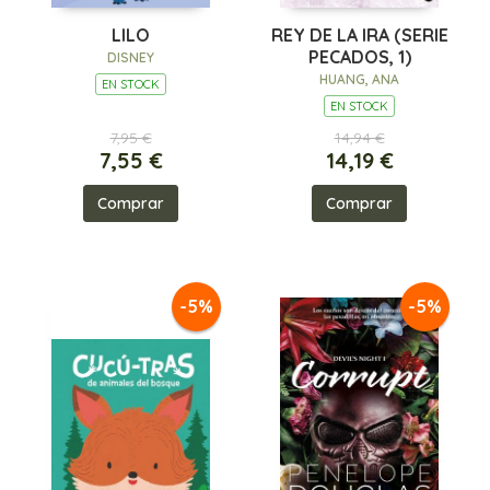
LILO
REY DE LA IRA (SERIE
PECADOS, 1)
DISNEY
HUANG, ANA
EN STOCK
EN STOCK
7,95 €
14,94 €
7,55 €
14,19 €
Comprar
Comprar
-5%
-5%