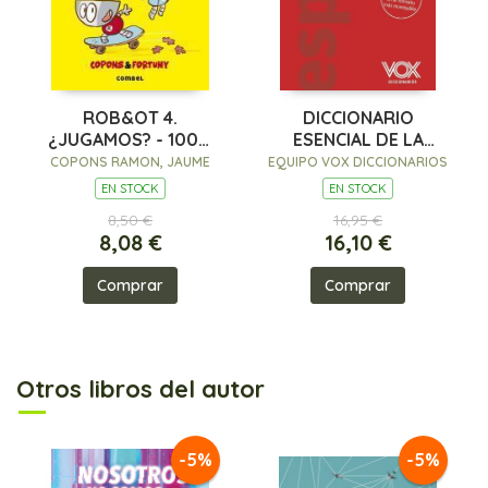
ROB&OT 4.
DICCIONARIO
¿JUGAMOS? - 100%
ESENCIAL DE LA
PEFC
LENGUA ESPAÑOLA
COPONS RAMON, JAUME
EQUIPO VOX DICCIONARIOS
EN STOCK
EN STOCK
8,50 €
16,95 €
8,08 €
16,10 €
Comprar
Comprar
Otros libros del autor
-5%
-5%