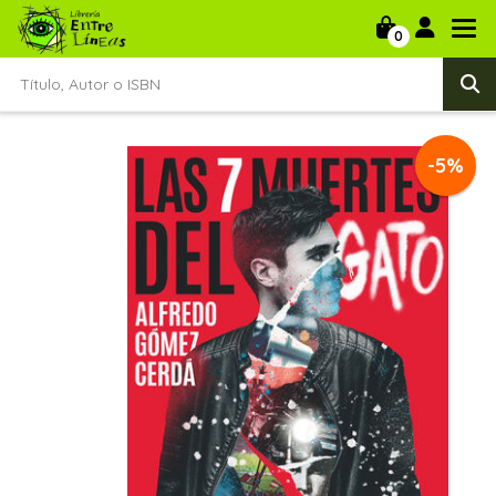
0
-5%