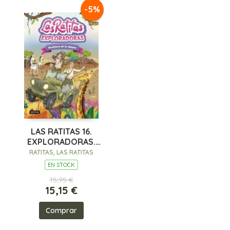
-5%
LAS RATITAS 16.
EXPLORADORAS.
AVENTURA EN LA
RATITAS, LAS RATITAS
SABANA
EN STOCK
15,95 €
15,15 €
Comprar