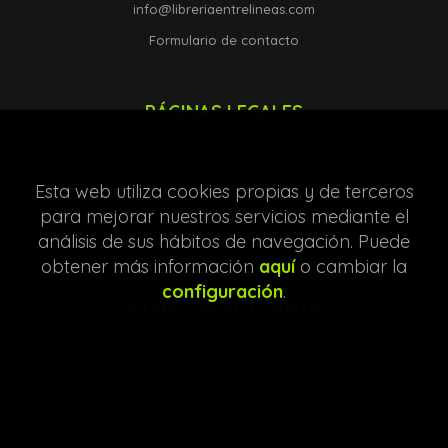
info@libreriaentrelineas.com
Formulario de contacto
PÁGINAS LEGALES
Aviso legal
Condiciones de venta
Esta web utiliza cookies propias y de terceros
Protección de datos
para mejorar nuestros servicios mediante el
análisis de sus hábitos de navegación. Puede
Política de Cookies
obtener más información
aquí
o cambiar la
configuración
.
ATENCIÓN AL CLIENTE
Quiénes somos
Pedidos especiales