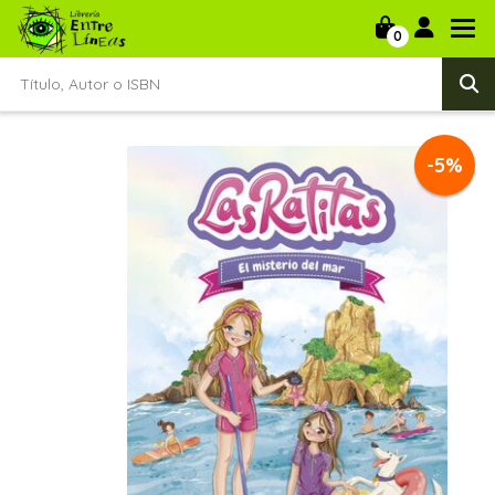
0
-5%