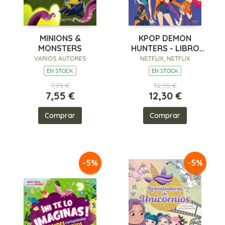
MINIONS &
KPOP DEMON
MONSTERS
HUNTERS - LIBRO
OFICIAL PARA
VARIOS AUTORES
NETFLIX, NETFLIX
COLOREAR DELUXE
EN STOCK
EN STOCK
7,95 €
12,95 €
7,55 €
12,30 €
Comprar
Comprar
-5%
-5%