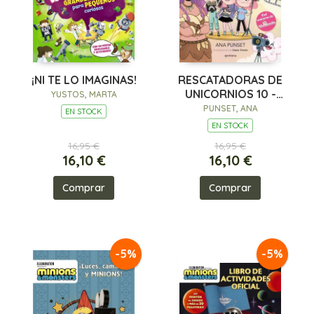
¡NI TE LO IMAGINAS!
RESCATADORAS DE
UNICORNIOS 10 -
YUSTOS, MARTA
VIAJE AL PAÍS DE LOS
PUNSET, ANA
EN STOCK
GIGANTES
EN STOCK
16,95 €
16,95 €
16,10 €
16,10 €
Comprar
Comprar
-5%
-5%