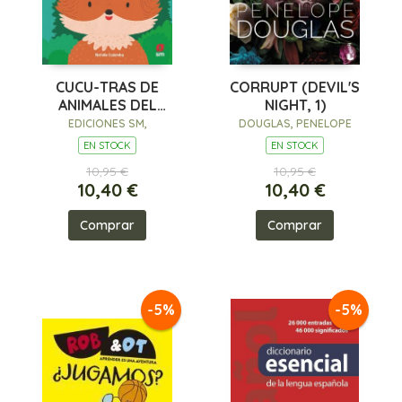
CUCU-TRAS DE
CORRUPT (DEVIL'S
ANIMALES DEL
NIGHT, 1)
BOSQUE
EDICIONES SM,
DOUGLAS, PENELOPE
EN STOCK
EN STOCK
10,95 €
10,95 €
10,40 €
10,40 €
Comprar
Comprar
-5%
-5%