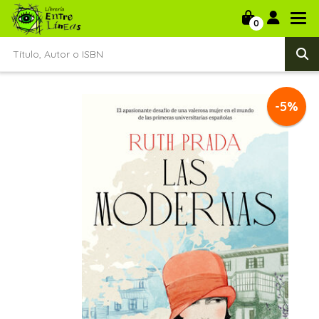
0
-5%