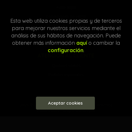
Aviso legal
Condiciones de venta
Esta web utiliza cookies propias y de terceros
Protección de datos
para mejorar nuestros servicios mediante el
análisis de sus hábitos de navegación. Puede
Política de Cookies
obtener más información
aquí
o cambiar la
configuración
.
ATENCIÓN AL CLIENTE
Quiénes somos
Pedidos especiales
Aceptar cookies
2026 ©
Librería Entre Líneas
. Todos los Derechos
Reservados |
Grupo Trevenque