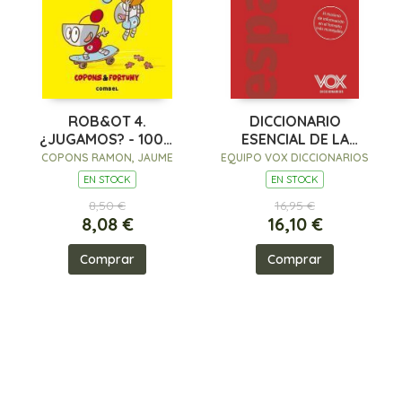
ROB&OT 4.
DICCIONARIO
¿JUGAMOS? - 100%
ESENCIAL DE LA
PEFC
LENGUA ESPAÑOLA
COPONS RAMON, JAUME
EQUIPO VOX DICCIONARIOS
EN STOCK
EN STOCK
8,50 €
16,95 €
8,08 €
16,10 €
Comprar
Comprar