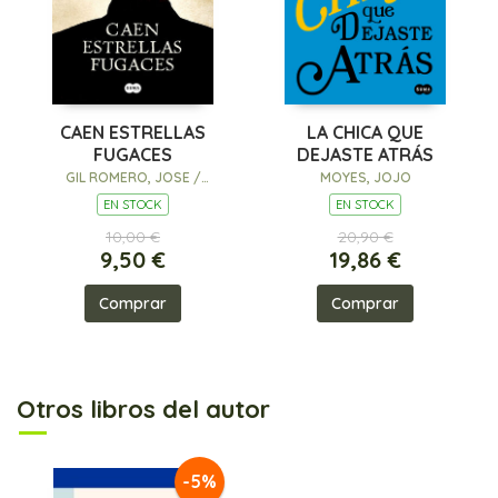
CAEN ESTRELLAS
LA CHICA QUE
FUGACES
DEJASTE ATRÁS
GIL ROMERO, JOSE /
MOYES, JOJO
IRISARRI, GORETTI
EN STOCK
EN STOCK
10,00 €
20,90 €
9,50 €
19,86 €
Comprar
Comprar
Otros libros del autor
-5%