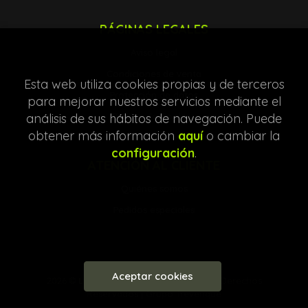
PÁGINAS LEGALES
Aviso legal
Condiciones de venta
Esta web utiliza cookies propias y de terceros
Protección de datos
para mejorar nuestros servicios mediante el
Política de Cookies
análisis de sus hábitos de navegación. Puede
obtener más información
aquí
o cambiar la
configuración
.
ATENCIÓN AL CLIENTE
Quiénes somos
Pedidos especiales
Aceptar cookies
2026 ©
Librería Entre Líneas
. Todos los Derechos
Reservados |
Grupo Trevenque