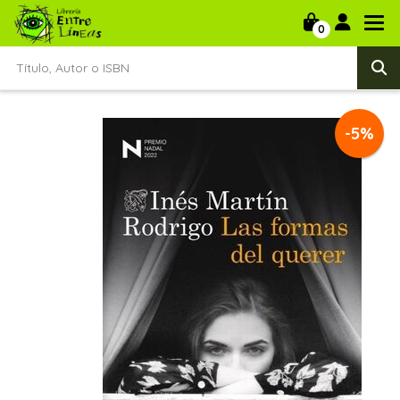
0
-5%