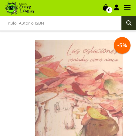
0
-5%