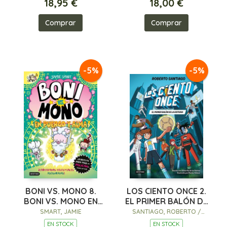
18,95 €
18,00 €
Comprar
Comprar
-5%
-5%
BONI VS. MONO 8.
LOS CIENTO ONCE 2.
BONI VS. MONO EN
EL PRIMER BALÓN DE
PUERCO Y ALMA
LA HISTORIA
SMART, JAMIE
SANTIAGO, ROBERTO /
SANTOS MOLINA, EDUARDO
EN STOCK
EN STOCK
DE LOS