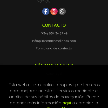
CONTACTO
(+34) 954 34 27 48
info@libreriaentrelineas.com
Formulario de contacto
PÁGINAS LEGALES
Aviso legal
Condiciones de venta
Esta web utiliza cookies propias y de terceros
Protección de datos
para mejorar nuestros servicios mediante el
análisis de sus hábitos de navegación. Puede
Política de Cookies
obtener más información
aquí
o cambiar la