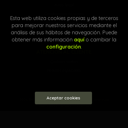
Aviso legal
Condiciones de venta
Esta web utiliza cookies propias y de terceros
Protección de datos
para mejorar nuestros servicios mediante el
análisis de sus hábitos de navegación. Puede
Política de Cookies
obtener más información
aquí
o cambiar la
configuración
.
ATENCIÓN AL CLIENTE
Quiénes somos
Pedidos especiales
Aceptar cookies
2026 ©
Librería Entre Líneas
. Todos los Derechos
Reservados |
Grupo Trevenque