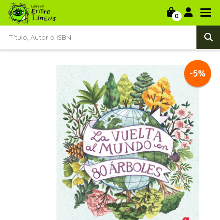
0
-5%