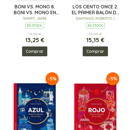
BONI VS. MONO 8.
LOS CIENTO ONCE 2.
BONI VS. MONO EN
EL PRIMER BALÓN DE
PUERCO Y ALMA
LA HISTORIA
SMART, JAMIE
SANTIAGO, ROBERTO /
SANTOS MOLINA, EDUARDO
EN STOCK
EN STOCK
DE LOS
13,95 €
15,95 €
13,25 €
15,15 €
Comprar
Comprar
-5%
-5%