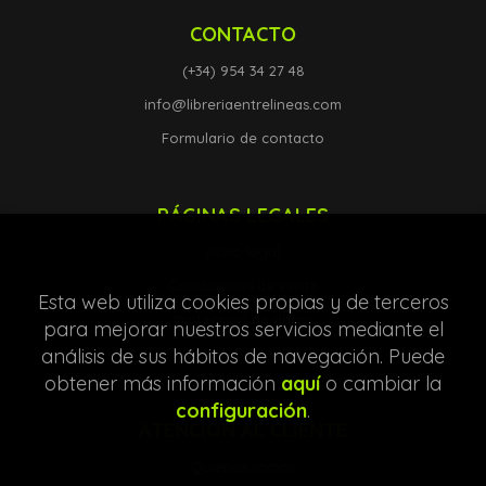
CONTACTO
(+34) 954 34 27 48
info@libreriaentrelineas.com
Formulario de contacto
PÁGINAS LEGALES
Aviso legal
Condiciones de venta
Esta web utiliza cookies propias y de terceros
Protección de datos
para mejorar nuestros servicios mediante el
análisis de sus hábitos de navegación. Puede
Política de Cookies
obtener más información
aquí
o cambiar la
configuración
.
ATENCIÓN AL CLIENTE
Quiénes somos