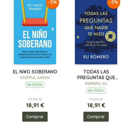
-5%
-5%
EL NI¥O SOBERANO
TODAS LAS
PREGUNTAS QUE
STUPPLE, AARON
NADIE TE HIZO
ROMERO, ELI
EN STOCK
EN STOCK
19,90 €
19,90 €
18,91 €
18,91 €
Comprar
Comprar