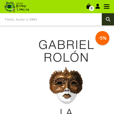
0
-5%