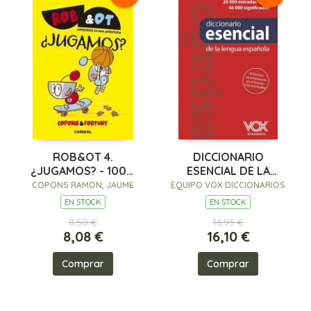
ROB&OT 4.
DICCIONARIO
¿JUGAMOS? - 100%
ESENCIAL DE LA
PEFC
LENGUA ESPAÑOLA
COPONS RAMON, JAUME
EQUIPO VOX DICCIONARIOS
EN STOCK
EN STOCK
8,50 €
16,95 €
8,08 €
16,10 €
Comprar
Comprar