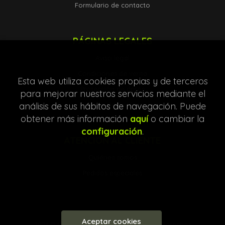
Formulario de contacto
PÁGINAS LEGALES
Aviso legal
Condiciones de venta
Esta web utiliza cookies propias y de terceros
Protección de datos
para mejorar nuestros servicios mediante el
análisis de sus hábitos de navegación. Puede
Política de Cookies
obtener más información
aquí
o cambiar la
configuración
.
ATENCIÓN AL CLIENTE
Quiénes somos
Pedidos especiales
Aceptar cookies
2026 ©
Librería Entre Líneas
. Todos los Derechos