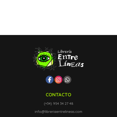
CONTACTO
(+34) 954 34 27 48
info@libreriaentrelineas.com