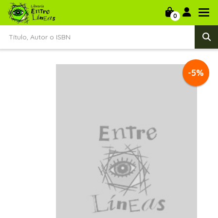
0
-5%