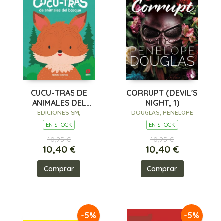
CUCU-TRAS DE
CORRUPT (DEVIL'S
ANIMALES DEL
NIGHT, 1)
BOSQUE
EDICIONES SM,
DOUGLAS, PENELOPE
EN STOCK
EN STOCK
10,95 €
10,95 €
10,40 €
10,40 €
Comprar
Comprar
-5%
-5%