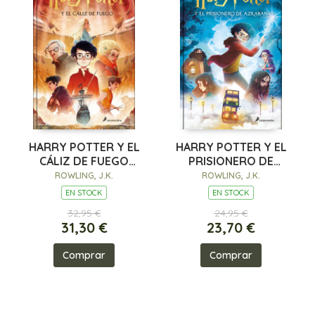
HARRY POTTER Y EL
HARRY POTTER Y EL
CÁLIZ DE FUEGO
PRISIONERO DE
(HARRY POTTER
AZKABAN
ROWLING, J.K.
ROWLING, J.K.
[EDICIÓN CON
EN STOCK
EN STOCK
ILUSTRACIONES DE
32,95 €
24,95 €
XAV
31,30 €
23,70 €
Comprar
Comprar