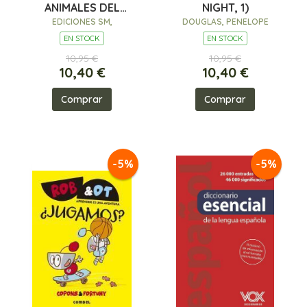
ANIMALES DEL
NIGHT, 1)
BOSQUE
EDICIONES SM,
DOUGLAS, PENELOPE
EN STOCK
EN STOCK
10,95 €
10,95 €
10,40 €
10,40 €
Comprar
Comprar
-5%
-5%