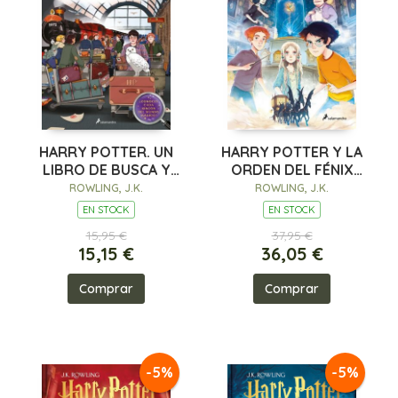
HARRY POTTER. UN
HARRY POTTER Y LA
LIBRO DE BUSCA Y
ORDEN DEL FÉNIX
ENCUENTRA (HARRY
(HARRY POTTER
ROWLING, J.K.
ROWLING, J.K.
POTTER)
[EDICIÓN CON
EN STOCK
EN STOCK
ILUSTRACIONES DE
15,95 €
37,95 €
XA
15,15 €
36,05 €
Comprar
Comprar
-5%
-5%