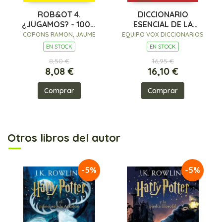
ROB&OT 4.
DICCIONARIO
¿JUGAMOS? - 100%
ESENCIAL DE LA
PEFC
LENGUA ESPAÑOLA
COPONS RAMON, JAUME
EQUIPO VOX DICCIONARIOS
EN STOCK
EN STOCK
8,50 €
16,95 €
8,08 €
16,10 €
Comprar
Comprar
Otros libros del autor
-5%
-5%