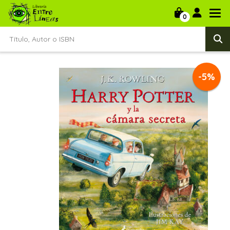
0
-5%