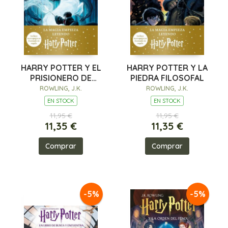
HARRY POTTER Y EL
HARRY POTTER Y LA
PRISIONERO DE
PIEDRA FILOSOFAL
AZKABAN
ROWLING, J.K.
ROWLING, J.K.
EN STOCK
EN STOCK
11,95 €
11,95 €
11,35 €
11,35 €
Comprar
Comprar
-5%
-5%