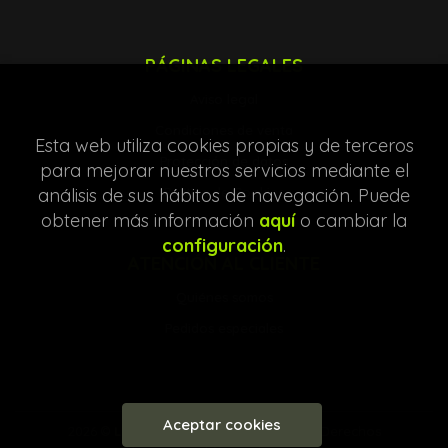
PÁGINAS LEGALES
Aviso legal
Condiciones de venta
Esta web utiliza cookies propias y de terceros
Protección de datos
para mejorar nuestros servicios mediante el
Política de Cookies
análisis de sus hábitos de navegación. Puede
obtener más información
aquí
o cambiar la
configuración
.
ATENCIÓN AL CLIENTE
Quiénes somos
Pedidos especiales
Aceptar cookies
2026 ©
Librería Entre Líneas
. Todos los Derechos