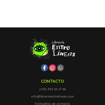
CONTACTO
(+34) 954 34 27 48
info@libreriaentrelineas.com
Formulario de contacto