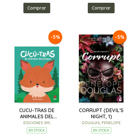
Comprar
Comprar
-5%
-5%
CUCU-TRAS DE
CORRUPT (DEVIL'S
ANIMALES DEL
NIGHT, 1)
BOSQUE
EDICIONES SM,
DOUGLAS, PENELOPE
EN STOCK
EN STOCK