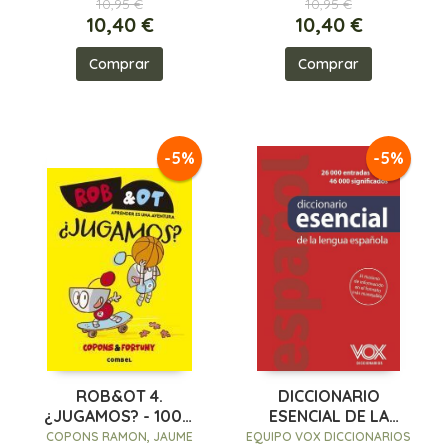
10,95 €
10,95 €
10,40 €
10,40 €
Comprar
Comprar
-5%
-5%
ROB&OT 4.
DICCIONARIO
¿JUGAMOS? - 100%
ESENCIAL DE LA
PEFC
LENGUA ESPAÑOLA
COPONS RAMON, JAUME
EQUIPO VOX DICCIONARIOS