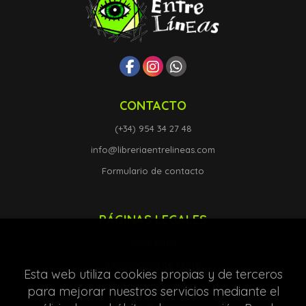
CONTACTO
(+34) 954 34 27 48
info@libreriaentrelineas.com
Formulario de contacto
PÁGINAS LEGALES
Aviso legal
Condiciones de venta
Esta web utiliza cookies propias y de terceros
Protección de datos
para mejorar nuestros servicios mediante el
Política de Cookies