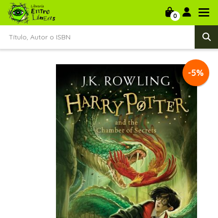
0
-5%