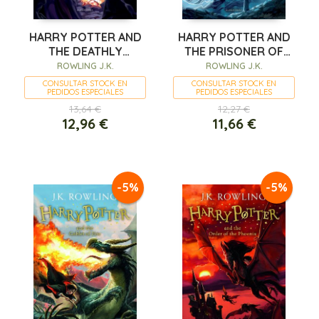
HARRY POTTER AND
HARRY POTTER AND
THE DEATHLY
THE PRISONER OF
HALLOWS
AZKABAN
ROWLING J.K.
ROWLING J.K.
CONSULTAR STOCK EN
CONSULTAR STOCK EN
PEDIDOS ESPECIALES
PEDIDOS ESPECIALES
13,64 €
12,27 €
12,96 €
11,66 €
-5%
-5%