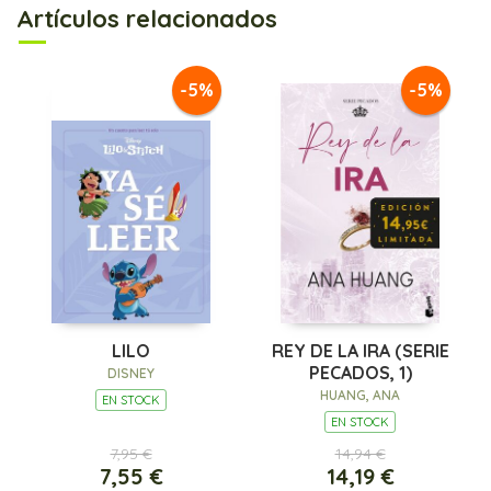
Artículos relacionados
-5%
-5%
LILO
REY DE LA IRA (SERIE
PECADOS, 1)
DISNEY
HUANG, ANA
EN STOCK
EN STOCK
7,95 €
14,94 €
7,55 €
14,19 €