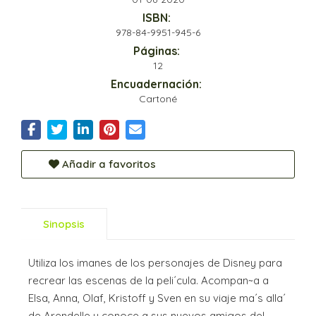
ISBN:
978-84-9951-945-6
Páginas:
12
Encuadernación:
Cartoné
Añadir a favoritos
Sinopsis
Utiliza los imanes de los personajes de Disney para
recrear las escenas de la peli´cula. Acompan~a a
Elsa, Anna, Olaf, Kristoff y Sven en su viaje ma´s alla´
de Arendelle y conoce a sus nuevos amigos del