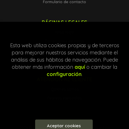
Formulario de contacto
PÁGINAS LEGALES
Aviso legal
Condiciones de venta
Esta web utiliza cookies propias y de terceros
Protección de datos
para mejorar nuestros servicios mediante el
Política de Cookies
análisis de sus hábitos de navegación. Puede
obtener más información
aquí
o cambiar la
configuración
.
ATENCIÓN AL CLIENTE
Quiénes somos
Pedidos especiales
Aceptar cookies
2026 ©
Librería Entre Líneas
. Todos los Derechos