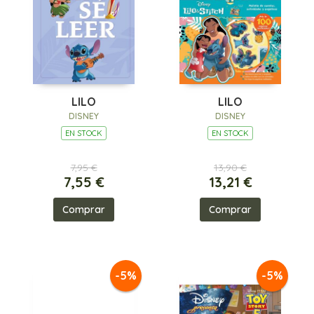
LILO
LILO
DISNEY
DISNEY
EN STOCK
EN STOCK
7,95 €
13,90 €
7,55 €
13,21 €
Comprar
Comprar
-5%
-5%