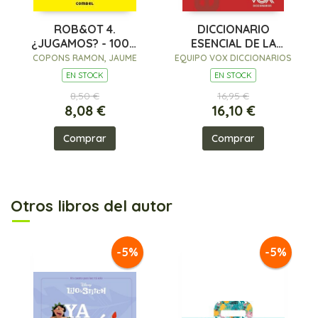
ROB&OT 4.
DICCIONARIO
¿JUGAMOS? - 100%
ESENCIAL DE LA
PEFC
LENGUA ESPAÑOLA
COPONS RAMON, JAUME
EQUIPO VOX DICCIONARIOS
EN STOCK
EN STOCK
8,50 €
16,95 €
8,08 €
16,10 €
Comprar
Comprar
Otros libros del autor
-5%
-5%