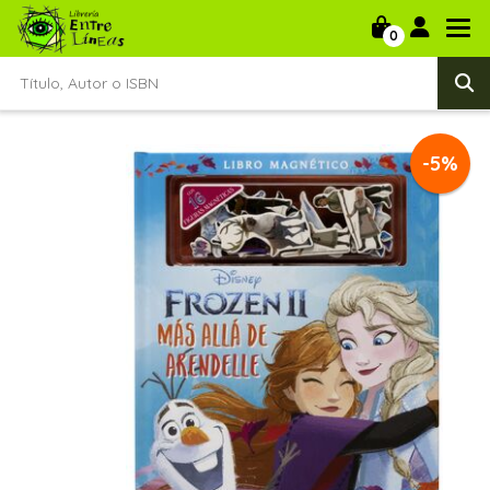
0
-5%