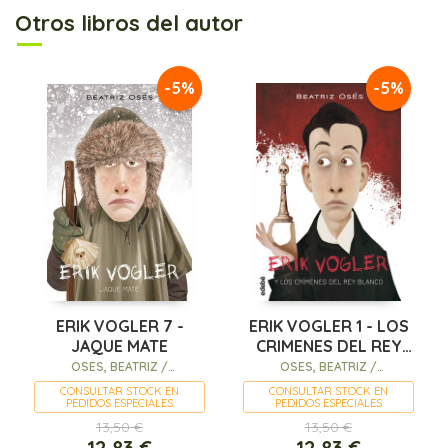
Otros libros del autor
-5%
-5%
ERIK VOGLER 7 -
ERIK VOGLER 1 - LOS
JAQUE MATE
CRIMENES DEL REY
BLANCO
OSES, BEATRIZ /
OSES, BEATRIZ /
BARRENETXEA, IBAN (IL.)
BARRENETXEA, IBAN (IL.)
CONSULTAR STOCK EN
CONSULTAR STOCK EN
PEDIDOS ESPECIALES
PEDIDOS ESPECIALES
13,50 €
13,50 €
12,83 €
12,83 €