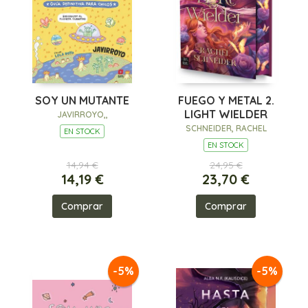
SOY UN MUTANTE
FUEGO Y METAL 2.
LIGHT WIELDER
JAVIRROYO,,
SCHNEIDER, RACHEL
EN STOCK
EN STOCK
14,94 €
24,95 €
14,19 €
23,70 €
Comprar
Comprar
-5%
-5%