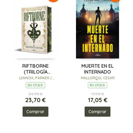
RIFTBORNE
MUERTE EN EL
(TRILOGÍA
INTERNADO
ESPRITHEAN 1)
LENNOX, PARKER /
MALLORQUI, CESAR
GRENWICH, BREE
EN STOCK
EN STOCK
24,95 €
17,95 €
23,70 €
17,05 €
Comprar
Comprar