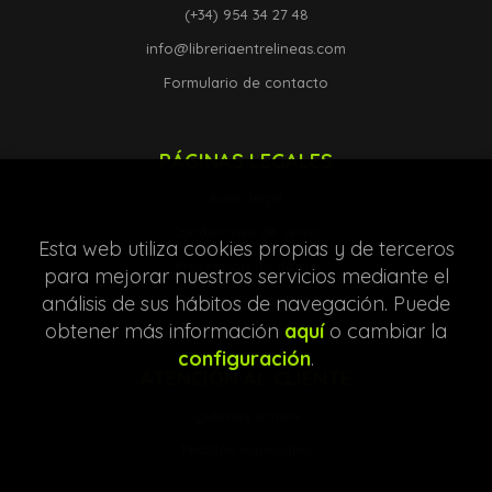
(+34) 954 34 27 48
info@libreriaentrelineas.com
Formulario de contacto
PÁGINAS LEGALES
Aviso legal
Condiciones de venta
Esta web utiliza cookies propias y de terceros
Protección de datos
para mejorar nuestros servicios mediante el
análisis de sus hábitos de navegación. Puede
Política de Cookies
obtener más información
aquí
o cambiar la
configuración
.
ATENCIÓN AL CLIENTE
Quiénes somos
Pedidos especiales