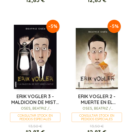
-5%
-5%
ERIK VOGLER 3 -
ERIK VOGLER 2 -
MALDICION DE MISTY
MUERTE EN EL
ABBEY-CASTLE, L
BALNEARIO
OSES, BEATRIZ /
OSES, BEATRIZ /
BARRENETXEA, IBAN (IL.)
BARRENETXEA, IBAN (IL.)
CONSULTAR STOCK EN
CONSULTAR STOCK EN
PEDIDOS ESPECIALES
PEDIDOS ESPECIALES
13,50 €
13,50 €