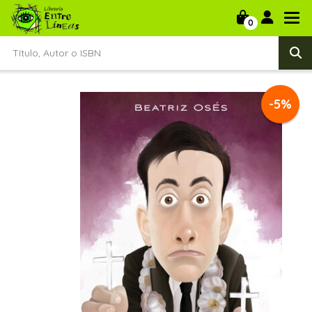
0
-5%