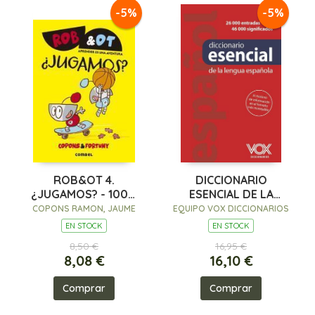
-5%
-5%
ROB&OT 4.
DICCIONARIO
¿JUGAMOS? - 100%
ESENCIAL DE LA
PEFC
LENGUA ESPAÑOLA
COPONS RAMON, JAUME
EQUIPO VOX DICCIONARIOS
EN STOCK
EN STOCK
8,50 €
16,95 €
8,08 €
16,10 €
Comprar
Comprar