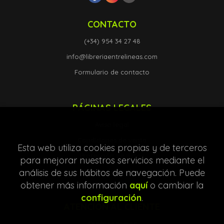
CONTACTO
(+34) 954 34 27 48
info@libreriaentrelineas.com
Formulario de contacto
PÁGINAS LEGALES
Aviso legal
Condiciones de venta
Esta web utiliza cookies propias y de terceros
Protección de datos
para mejorar nuestros servicios mediante el
análisis de sus hábitos de navegación. Puede
Política de Cookies
obtener más información
aquí
o cambiar la
configuración
.
ATENCIÓN AL CLIENTE
Quiénes somos