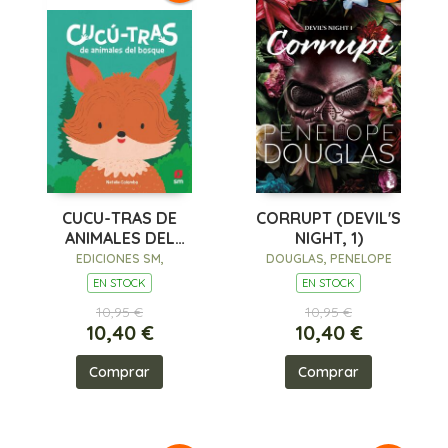
CUCU-TRAS DE
CORRUPT (DEVIL'S
ANIMALES DEL
NIGHT, 1)
BOSQUE
EDICIONES SM,
DOUGLAS, PENELOPE
EN STOCK
EN STOCK
10,95 €
10,95 €
10,40 €
10,40 €
Comprar
Comprar