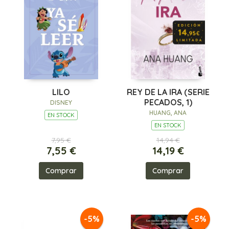
LILO
REY DE LA IRA (SERIE
PECADOS, 1)
DISNEY
HUANG, ANA
EN STOCK
EN STOCK
7,95 €
14,94 €
7,55 €
14,19 €
Comprar
Comprar
-5%
-5%