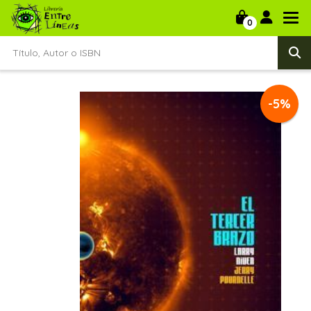
0
-5%