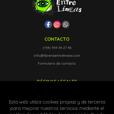
CONTACTO
(+34) 954 34 27 48
info@libreriaentrelineas.com
Formulario de contacto
PÁGINAS LEGALES
Aviso legal
Condiciones de venta
Esta web utiliza cookies propias y de terceros
Protección de datos
para mejorar nuestros servicios mediante el
Política de Cookies