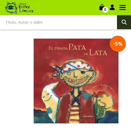
0
-5%