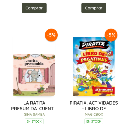
Comprar
Comprar
-5%
-5%
LA RATITA
PIRATIX. ACTIVIDADES
PRESUMIDA. CUENTO
- LIBRO DE
CON MECANISMOS
PEGATINAS
GINA SAMBA
MAGICBOX
EN STOCK
EN STOCK