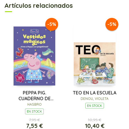
Artículos relacionados
-5%
-5%
PEPPA PIG.
TEO EN LA ESCUELA
CUADERNO DE
DENOU, VIOLETA
ACTIVIDADES - LOS
HASBRO
EN STOCK
VESTIDOS
EN STOCK
7,95 €
10,95 €
7,55 €
10,40 €