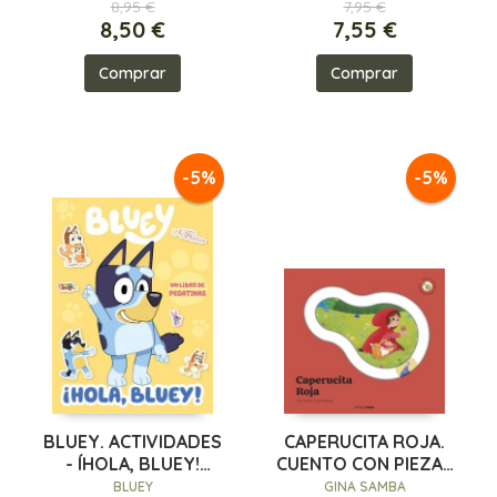
8,95 €
7,95 €
8,50 €
7,55 €
Comprar
Comprar
-5%
-5%
BLUEY. ACTIVIDADES
CAPERUCITA ROJA.
- ÍHOLA, BLUEY!
CUENTO CON PIEZAS
LIBRO DE PEGATI
DESLIZABLES
BLUEY
GINA SAMBA