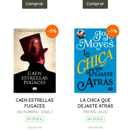
Comprar
Comprar
-5%
-5%
CAEN ESTRELLAS
LA CHICA QUE
FUGACES
DEJASTE ATRÁS
GIL ROMERO, JOSE /
MOYES, JOJO
IRISARRI, GORETTI
EN STOCK
EN STOCK
10,00 €
20,90 €