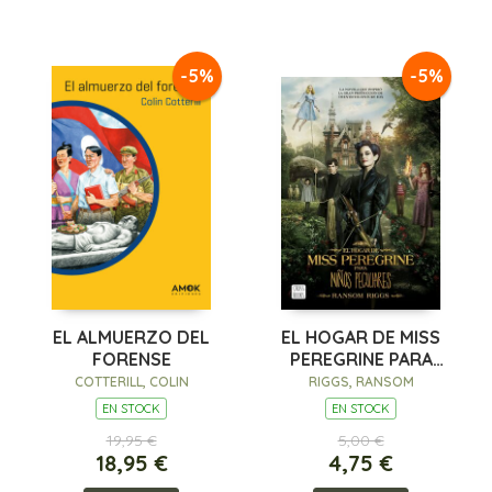
-5%
-5%
EL ALMUERZO DEL
EL HOGAR DE MISS
FORENSE
PEREGRINE PARA
NIÑOS PECULIARES
COTTERILL, COLIN
RIGGS, RANSOM
EN STOCK
EN STOCK
19,95 €
5,00 €
18,95 €
4,75 €