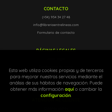
CONTACTO
(+34) 954 34 27 48
info@libreriaentrelineas.com
Formulario de contacto
PÁGINAS LEGALES
Aviso legal
Condiciones de venta
Esta web utiliza cookies propias y de terceros
Protección de datos
para mejorar nuestros servicios mediante el
Política de Cookies
análisis de sus hábitos de navegación. Puede
obtener más información
aquí
o cambiar la
configuración
.
ATENCIÓN AL CLIENTE
Quiénes somos