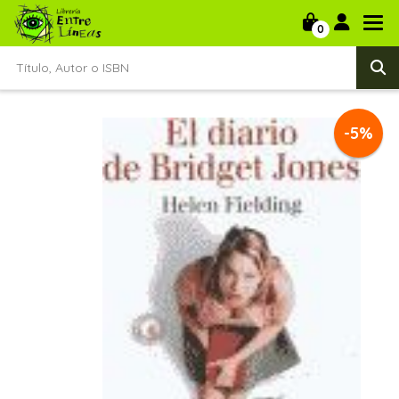
0
-5%