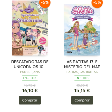
-5%
-5%
RESCATADORAS DE
LAS RATITAS 17. EL
UNICORNIOS 10 -
MISTERIO DEL MAR
VIAJE AL PAÍS DE LOS
PUNSET, ANA
RATITAS, LAS RATITAS
GIGANTES
EN STOCK
EN STOCK
16,95 €
15,95 €
16,10 €
15,15 €
Comprar
Comprar