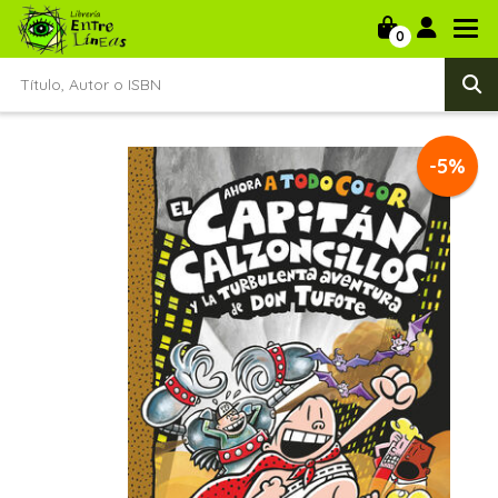
0
-5%