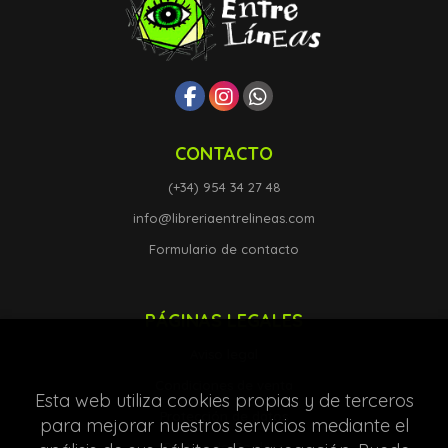
CONTACTO
(+34) 954 34 27 48
info@libreriaentrelineas.com
Formulario de contacto
PÁGINAS LEGALES
Aviso legal
Condiciones de venta
Esta web utiliza cookies propias y de terceros
Protección de datos
para mejorar nuestros servicios mediante el
Política de Cookies