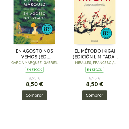
EN AGOSTO NOS
EL MÉTODO IKIGAI
VEMOS (ED.
(EDICIÓN LIMITADA ·
LIMITADA)
VERANO)
GARCIA MARQUEZ, GABRIEL
MIRALLES, FRANCESC /
GARCÍA (KIRAI), HÉCTOR
EN STOCK
EN STOCK
8,95 €
8,95 €
8,50 €
8,50 €
Comprar
Comprar