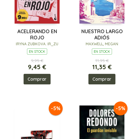
ACELERANDO EN
NUESTRO LARGO
ROJO
ADIÓS
IRYNA ZUBKOVA. IR_ZU
MAXWELL, MEGAN
EN STOCK
EN STOCK
9,95 €
11,95 €
9,45 €
11,35 €
Comprar
Comprar
-5%
-5%