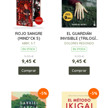
ROJO SANGRE
EL GUARDIÁN
(MIND*CK 5)
INVISIBLE (TRILOGÍA
DEL BAZTÁN, 1)
ABBY, S.T.
DOLORES REDONDO
EN STOCK
EN STOCK
9,95 €
9,95 €
9,45 €
9,45 €
Comprar
Comprar
-5%
-5%