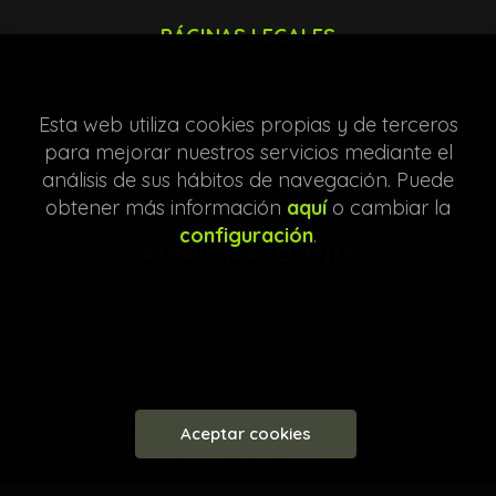
PÁGINAS LEGALES
Aviso legal
Condiciones de venta
Esta web utiliza cookies propias y de terceros
Protección de datos
para mejorar nuestros servicios mediante el
análisis de sus hábitos de navegación. Puede
Política de Cookies
obtener más información
aquí
o cambiar la
configuración
.
ATENCIÓN AL CLIENTE
Quiénes somos
Pedidos especiales
Aceptar cookies
2026 ©
Librería Entre Líneas
. Todos los Derechos
Reservados |
Grupo Trevenque