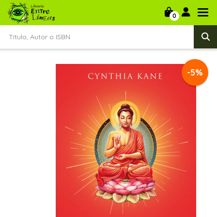
0
-5%