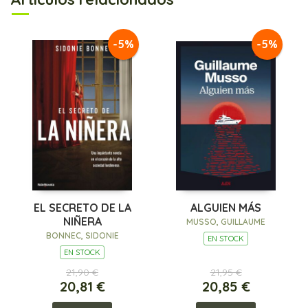
-5%
-5%
EL SECRETO DE LA
ALGUIEN MÁS
NIÑERA
MUSSO, GUILLAUME
BONNEC, SIDONIE
EN STOCK
EN STOCK
21,90 €
21,95 €
20,81 €
20,85 €