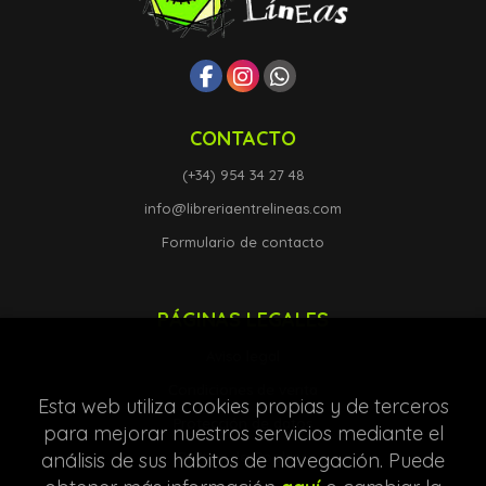
CONTACTO
(+34) 954 34 27 48
info@libreriaentrelineas.com
Formulario de contacto
PÁGINAS LEGALES
Aviso legal
Condiciones de venta
Esta web utiliza cookies propias y de terceros
Protección de datos
para mejorar nuestros servicios mediante el
análisis de sus hábitos de navegación. Puede
Política de Cookies