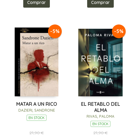
Comprar
Comprar
-5%
-5%
MATAR A UN RICO
EL RETABLO DEL
ALMA
DAZIERI, SANDRONE
RIVAS, PALOMA
EN STOCK
EN STOCK
21,90 €
21,90 €