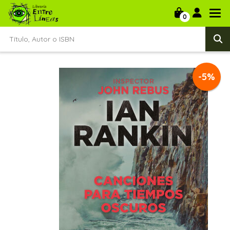
0
-5%