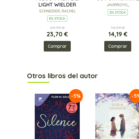
LIGHT WIELDER
JAVIRROYO,,
SCHNEIDER, RACHEL
EN STOCK
EN STOCK
24,95 €
14,94 €
23,70 €
14,19 €
Comprar
Comprar
Otros libros del autor
-5%
-5