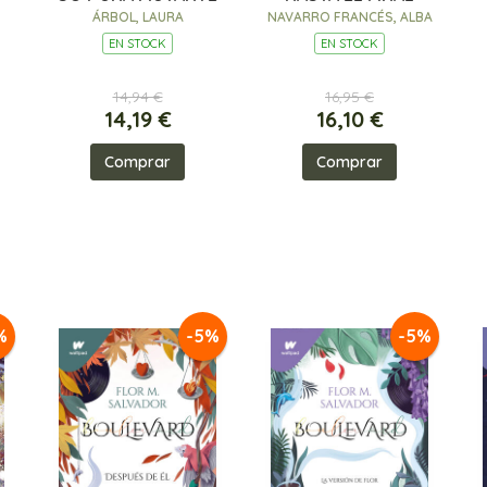
ÁRBOL, LAURA
NAVARRO FRANCÉS, ALBA
EN STOCK
EN STOCK
14,94 €
16,95 €
14,19 €
16,10 €
Comprar
Comprar
%
-5%
-5%