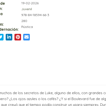
 de
19-02-2026
n:
Juvenil
ia
978-84-18594-66-3
280
s:
Rústica
dernación:
uchos de los secretos de Luke, alguno de ellos, con grandes con
ro? ¿Los ojos azules o los cafés? ¿Y si el Boulevard fue de alg
a que creyó que el tiempo podía construir un «para siempre». Dur