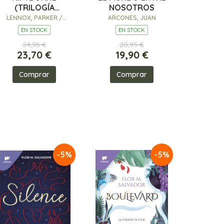
(TRILOGÍA
NOSOTROS
ESPRITHEAN 1)
LENNOX, PARKER /
ARCONES, JUAN
GRENWICH, BREE
EN STOCK
EN STOCK
24,95 €
20,95 €
23,70 €
19,90 €
Comprar
Comprar
-5%
-5%