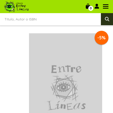
0
-5%