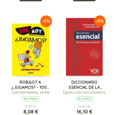
-5%
-5%
ROB&OT 4.
DICCIONARIO
¿JUGAMOS? - 100%
ESENCIAL DE LA
PEFC
LENGUA ESPAÑOLA
COPONS RAMON, JAUME
EQUIPO VOX DICCIONARIOS
EN STOCK
EN STOCK
8,50 €
16,95 €
8,08 €
16,10 €