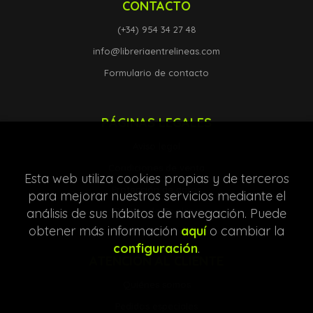
CONTACTO
(+34) 954 34 27 48
info@libreriaentrelineas.com
Formulario de contacto
PÁGINAS LEGALES
Aviso legal
Condiciones de venta
Esta web utiliza cookies propias y de terceros
Protección de datos
para mejorar nuestros servicios mediante el
análisis de sus hábitos de navegación. Puede
Política de Cookies
obtener más información
aquí
o cambiar la
configuración
.
ATENCIÓN AL CLIENTE
Quiénes somos
Pedidos especiales