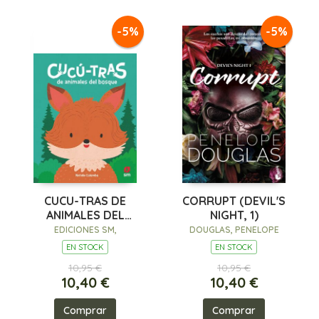
-5%
-5%
CUCU-TRAS DE
CORRUPT (DEVIL'S
ANIMALES DEL
NIGHT, 1)
BOSQUE
EDICIONES SM,
DOUGLAS, PENELOPE
EN STOCK
EN STOCK
10,95 €
10,95 €
10,40 €
10,40 €
Comprar
Comprar