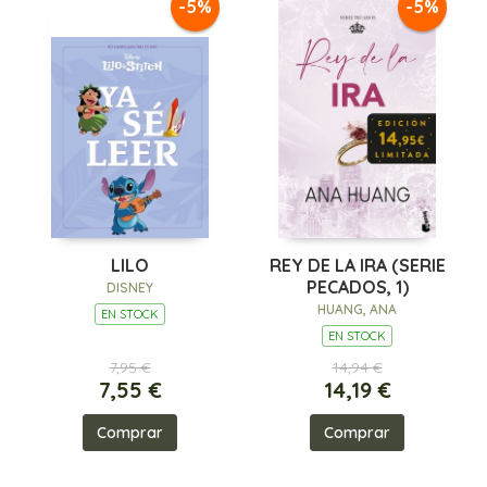
-5%
-5%
LILO
REY DE LA IRA (SERIE
PECADOS, 1)
DISNEY
HUANG, ANA
EN STOCK
EN STOCK
7,95 €
14,94 €
7,55 €
14,19 €
Comprar
Comprar