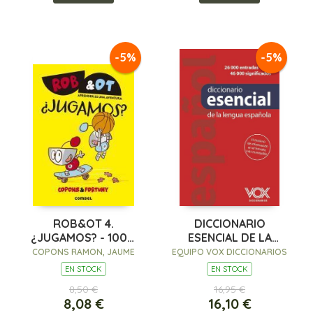
-5%
-5%
ROB&OT 4.
DICCIONARIO
¿JUGAMOS? - 100%
ESENCIAL DE LA
PEFC
LENGUA ESPAÑOLA
COPONS RAMON, JAUME
EQUIPO VOX DICCIONARIOS
EN STOCK
EN STOCK
8,50 €
16,95 €
8,08 €
16,10 €