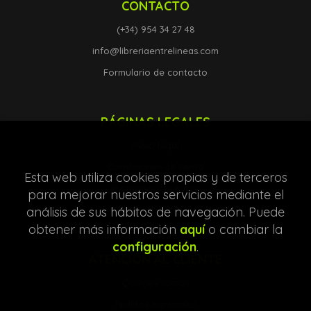
CONTACTO
(+34) 954 34 27 48
info@libreriaentrelineas.com
Formulario de contacto
PÁGINAS LEGALES
Aviso legal
Condiciones de venta
Esta web utiliza cookies propias y de terceros
Protección de datos
para mejorar nuestros servicios mediante el
análisis de sus hábitos de navegación. Puede
Política de Cookies
obtener más información
aquí
o cambiar la
configuración
.
ATENCIÓN AL CLIENTE
Quiénes somos
Pedidos especiales