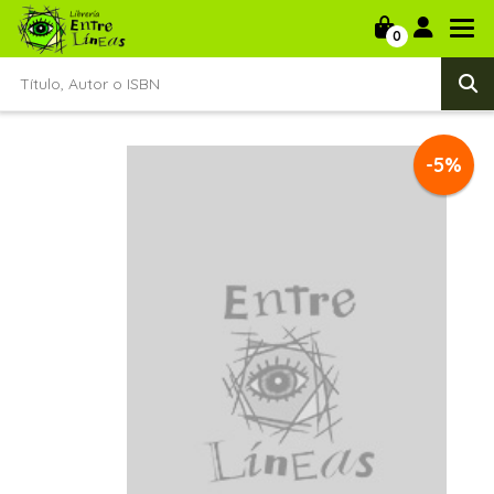
0
-5%