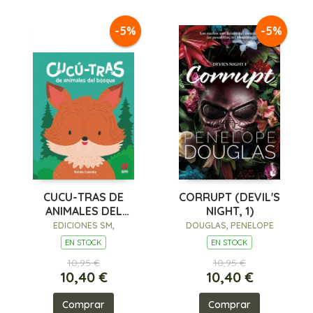
-5%
-5%
CUCU-TRAS DE
CORRUPT (DEVIL'S
ANIMALES DEL
NIGHT, 1)
BOSQUE
EDICIONES SM,
DOUGLAS, PENELOPE
EN STOCK
EN STOCK
10,95 €
10,95 €
10,40 €
10,40 €
Comprar
Comprar