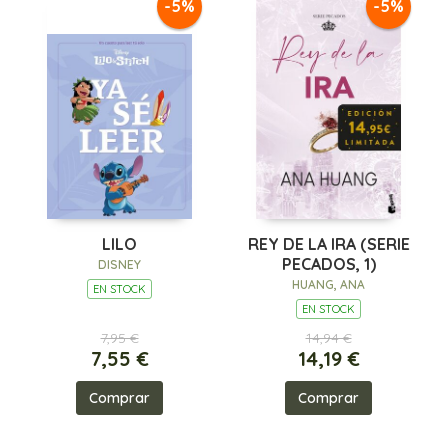
-5%
-5%
LILO
REY DE LA IRA (SERIE
PECADOS, 1)
DISNEY
HUANG, ANA
EN STOCK
EN STOCK
7,95 €
14,94 €
7,55 €
14,19 €
Comprar
Comprar