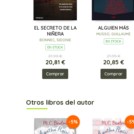
EL SECRETO DE LA
ALGUIEN MÁS
NIÑERA
MUSSO, GUILLAUME
BONNEC, SIDONIE
EN STOCK
EN STOCK
21,90 €
21,95 €
20,81 €
20,85 €
Comprar
Comprar
Otros libros del autor
-5%
-5