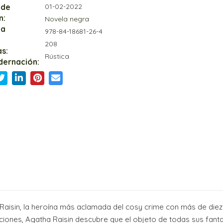
 de
01-02-2022
n:
Novela negra
ia
978-84-18681-26-4
208
s:
Rústica
dernación:
Raisin, la heroína más aclamada del cosy crime con más de diez
ciones, Agatha Raisin descubre que el objeto de todas sus fanta