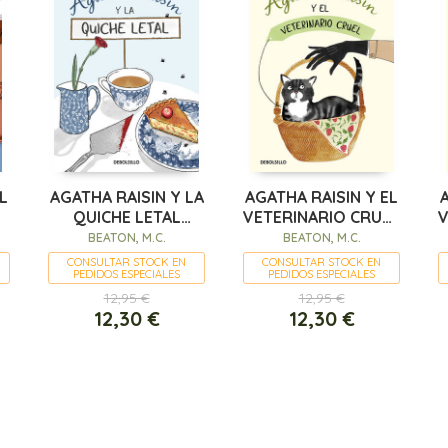
L
AGATHA RAISIN Y LA
AGATHA RAISIN Y EL
QUICHE LETAL
VETERINARIO CRUEL
V
A
(AGATHA RAISIN 1)
(AGATHA RAISIN 2)
BEATON, M.C.
BEATON, M.C.
CONSULTAR STOCK EN
CONSULTAR STOCK EN
PEDIDOS ESPECIALES
PEDIDOS ESPECIALES
12,95 €
12,95 €
12,30 €
12,30 €