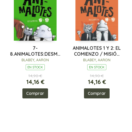
7-
ANIMALOTES 1 Y 2: EL
8.ANIMALOTES:DESMADRE
COMIENZO / MISIÓN
PREHISTORICO/SUPERMALOTES
IMPLUMABLE
BLABEY, AARON
BLABEY, AARON
EN STOCK
EN STOCK
14,90 €
14,90 €
14,16 €
14,16 €
Comprar
Comprar