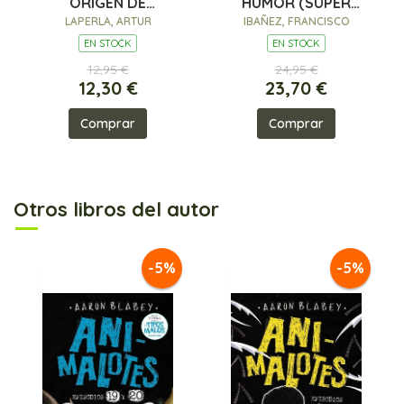
ORIGEN DE
HUMOR (SÚPER
SUPERPATATA
HUMOR MORTADELO
LAPERLA, ARTUR
IBAÑEZ, FRANCISCO
69)
EN STOCK
EN STOCK
12,95 €
24,95 €
12,30 €
23,70 €
Comprar
Comprar
Otros libros del autor
-5%
-5%