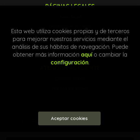
PÁGINAS LEGALES
Aviso legal
Condiciones de venta
Esta web utiliza cookies propias y de terceros
Protección de datos
para mejorar nuestros servicios mediante el
Política de Cookies
análisis de sus hábitos de navegación. Puede
obtener más información
aquí
o cambiar la
configuración
.
ATENCIÓN AL CLIENTE
Quiénes somos
Pedidos especiales
Aceptar cookies
2026 ©
Librería Entre Líneas
. Todos los Derechos
Reservados |
Grupo Trevenque