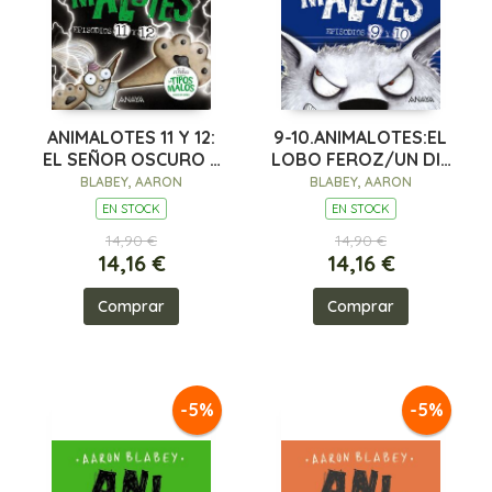
ANIMALOTES 11 Y 12:
9-10.ANIMALOTES:EL
EL SEÑOR OSCURO /
LOBO FEROZ/UN DIA
¿LA ELEGIDA
MOVIDITO
BLABEY, AARON
BLABEY, AARON
EN STOCK
EN STOCK
14,90 €
14,90 €
14,16 €
14,16 €
Comprar
Comprar
-5%
-5%