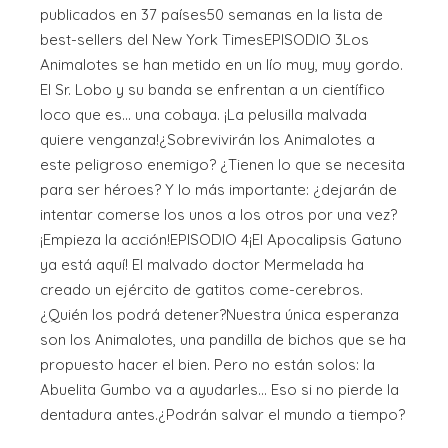
publicados en 37 países50 semanas en la lista de
best-sellers del New York TimesEPISODIO 3Los
Animalotes se han metido en un lío muy, muy gordo.
El Sr. Lobo y su banda se enfrentan a un científico
loco que es... una cobaya. ¡La pelusilla malvada
quiere venganza!¿Sobrevivirán los Animalotes a
este peligroso enemigo? ¿Tienen lo que se necesita
para ser héroes? Y lo más importante: ¿dejarán de
intentar comerse los unos a los otros por una vez?
¡Empieza la acción!EPISODIO 4¡El Apocalipsis Gatuno
ya está aquí! El malvado doctor Mermelada ha
creado un ejército de gatitos come-cerebros.
¿Quién los podrá detener?Nuestra única esperanza
son los Animalotes, una pandilla de bichos que se ha
propuesto hacer el bien. Pero no están solos: la
Abuelita Gumbo va a ayudarles... Eso si no pierde la
dentadura antes.¿Podrán salvar el mundo a tiempo?