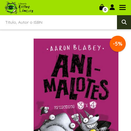
0
-5%