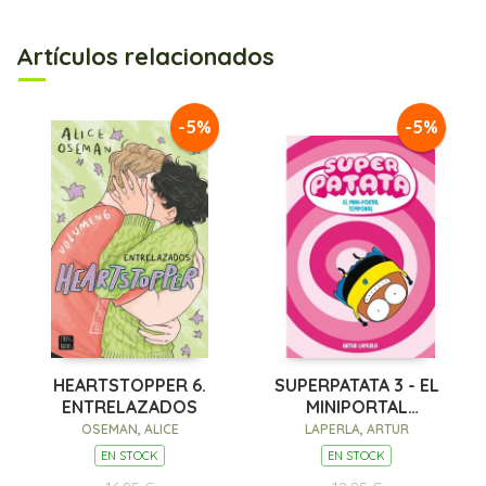
Artículos relacionados
-5%
-5%
HEARTSTOPPER 6.
SUPERPATATA 3 - EL
ENTRELAZADOS
MINIPORTAL
TEMPORAL
OSEMAN, ALICE
LAPERLA, ARTUR
EN STOCK
EN STOCK