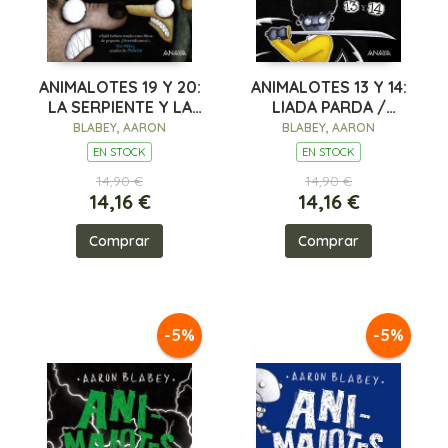
ANIMALOTES 19 Y 20:
ANIMALOTES 13 Y 14:
LA SERPIENTE Y LA
LIADA PARDA /
BESTIA / UNA COSA
¡ABEJAS
BLABEY, AARON
BLABEY, AARON
MÁS
MOSQUEADAS!
EN STOCK
EN STOCK
14,90 €
14,90 €
14,16 €
14,16 €
Comprar
Comprar
-5%
-5%